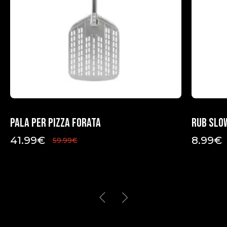
Pala per pizza forata
Rub Slo
41.99
€
8.99
€
59.99
€