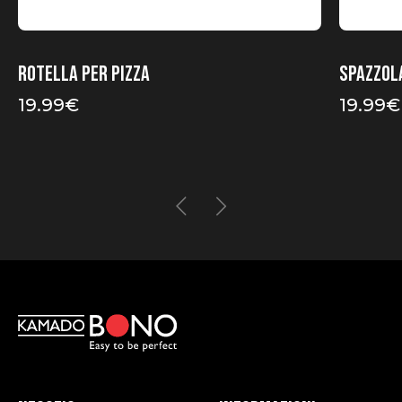
Rotella per pizza
Spazzola
19.99
€
19.99
€