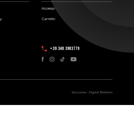
Accesso
cy
Carrello
i
+39 340 3903779
Soluzione :
Digital Brothers