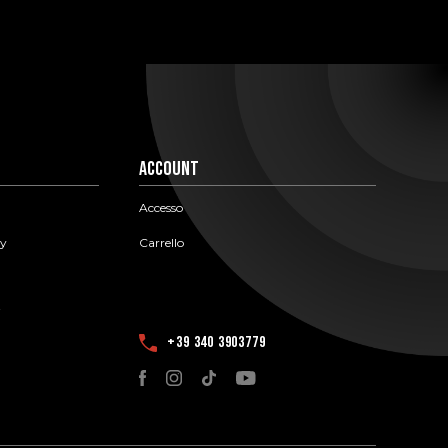
Account
Accesso
cy
Carrello
i
+39 340 3903779