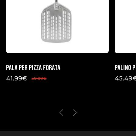
Pala per pizza forata
Palino p
41.99
€
45.49
59.99
€