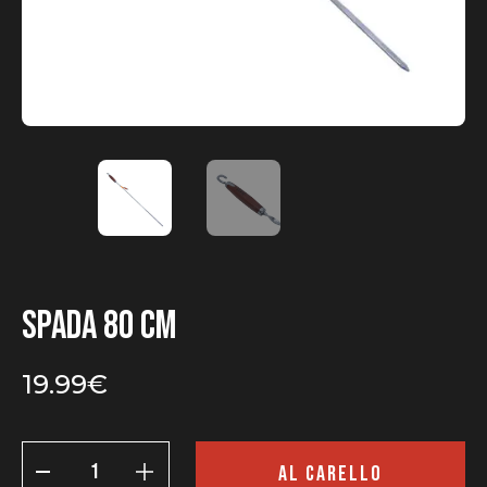
Spada 80 cm
19.99
€
Spada
80
AL CARELLO
cm