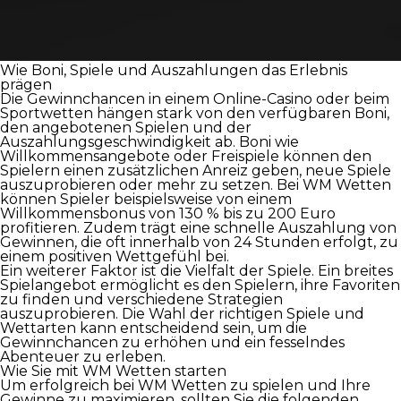
Wie Boni, Spiele und Auszahlungen das Erlebnis
prägen
Die Gewinnchancen in einem Online-Casino oder beim
Sportwetten hängen stark von den verfügbaren Boni,
den angebotenen Spielen und der
Auszahlungsgeschwindigkeit ab. Boni wie
Willkommensangebote oder Freispiele können den
Spielern einen zusätzlichen Anreiz geben, neue Spiele
auszuprobieren oder mehr zu setzen. Bei WM Wetten
können Spieler beispielsweise von einem
Willkommensbonus von 130 % bis zu 200 Euro
profitieren. Zudem trägt eine schnelle Auszahlung von
Gewinnen, die oft innerhalb von 24 Stunden erfolgt, zu
einem positiven Wettgefühl bei.
Ein weiterer Faktor ist die Vielfalt der Spiele. Ein breites
Spielangebot ermöglicht es den Spielern, ihre Favoriten
zu finden und verschiedene Strategien
auszuprobieren. Die Wahl der richtigen Spiele und
Wettarten kann entscheidend sein, um die
Gewinnchancen zu erhöhen und ein fesselndes
Abenteuer zu erleben.
Wie Sie mit WM Wetten starten
Um erfolgreich bei WM Wetten zu spielen und Ihre
Gewinne zu maximieren, sollten Sie die folgenden