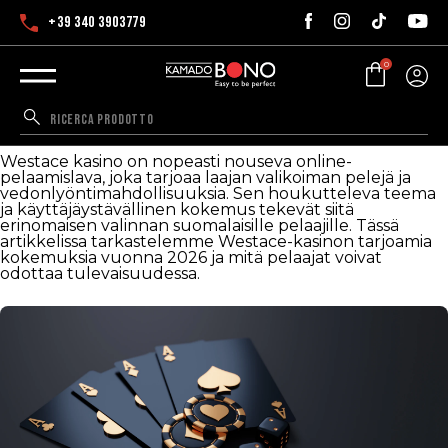
+39 340 3903779
0
Westace-kasino – vuosikatsaus 2026: mitä odottaa ja
mitkä ovat parhaat pelikokemukset
Westace kasino on nopeasti nouseva online-
pelaamislava, joka tarjoaa laajan valikoiman pelejä ja
vedonlyöntimahdollisuuksia. Sen houkutteleva teema
ja käyttäjäystävällinen kokemus tekevät siitä
erinomaisen valinnan suomalaisille pelaajille. Tässä
artikkelissa tarkastelemme Westace-kasinon tarjoamia
kokemuksia vuonna 2026 ja mitä pelaajat voivat
odottaa tulevaisuudessa.