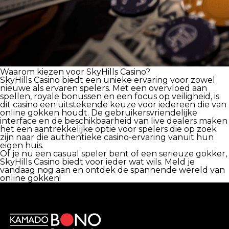
Waarom kiezen voor SkyHills Casino?
SkyHills Casino biedt een unieke ervaring voor zowel
nieuwe als ervaren spelers. Met een overvloed aan
spellen, royale bonussen en een focus op veiligheid, is
dit casino een uitstekende keuze voor iedereen die van
online gokken houdt. De gebruikersvriendelijke
interface en de beschikbaarheid van live dealers maken
het een aantrekkelijke optie voor spelers die op zoek
zijn naar die authentieke casino-ervaring vanuit hun
eigen huis.
Of je nu een casual speler bent of een serieuze gokker,
SkyHills Casino biedt voor ieder wat wils. Meld je
vandaag nog aan en ontdek de spannende wereld van
online gokken!