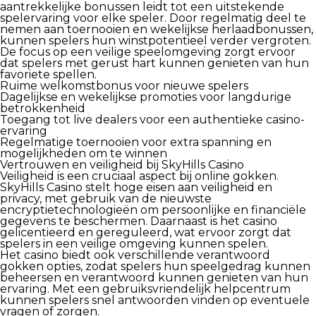
aantrekkelijke bonussen leidt tot een uitstekende
spelervaring voor elke speler. Door regelmatig deel te
nemen aan toernooien en wekelijkse herlaadbonussen,
kunnen spelers hun winstpotentieel verder vergroten.
De focus op een veilige speelomgeving zorgt ervoor
dat spelers met gerust hart kunnen genieten van hun
favoriete spellen.
Ruime welkomstbonus voor nieuwe spelers
Dagelijkse en wekelijkse promoties voor langdurige
betrokkenheid
Toegang tot live dealers voor een authentieke casino-
ervaring
Regelmatige toernooien voor extra spanning en
mogelijkheden om te winnen
Vertrouwen en veiligheid bij SkyHills Casino
Veiligheid is een cruciaal aspect bij online gokken.
SkyHills Casino stelt hoge eisen aan veiligheid en
privacy, met gebruik van de nieuwste
encryptietechnologieën om persoonlijke en financiële
gegevens te beschermen. Daarnaast is het casino
gelicentieerd en gereguleerd, wat ervoor zorgt dat
spelers in een veilige omgeving kunnen spelen.
Het casino biedt ook verschillende verantwoord
gokken opties, zodat spelers hun speelgedrag kunnen
beheersen en verantwoord kunnen genieten van hun
ervaring. Met een gebruiksvriendelijk helpcentrum
kunnen spelers snel antwoorden vinden op eventuele
vragen of zorgen.