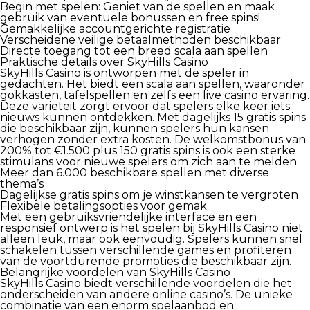
Begin met spelen:
Geniet van de spellen en maak
gebruik van eventuele bonussen en free spins!
Gemakkelijke accountgerichte registratie
Verscheidene veilige betaalmethoden beschikbaar
Directe toegang tot een breed scala aan spellen
Praktische details over SkyHills Casino
SkyHills Casino is ontworpen met de speler in
gedachten. Het biedt een scala aan spellen, waaronder
gokkasten, tafelspellen en zelfs een live casino ervaring.
Deze variëteit zorgt ervoor dat spelers elke keer iets
nieuws kunnen ontdekken. Met dagelijks 15 gratis spins
die beschikbaar zijn, kunnen spelers hun kansen
verhogen zonder extra kosten. De welkomstbonus van
200% tot €1.500 plus 150 gratis spins is ook een sterke
stimulans voor nieuwe spelers om zich aan te melden.
Meer dan 6.000 beschikbare spellen met diverse
thema’s
Dagelijkse gratis spins om je winstkansen te vergroten
Flexibele betalingsopties voor gemak
Met een gebruiksvriendelijke interface en een
responsief ontwerp is het spelen bij SkyHills Casino niet
alleen leuk, maar ook eenvoudig. Spelers kunnen snel
schakelen tussen verschillende games en profiteren
van de voortdurende promoties die beschikbaar zijn.
Belangrijke voordelen van SkyHills Casino
SkyHills Casino biedt verschillende voordelen die het
onderscheiden van andere online casino’s. De unieke
combinatie van een enorm spelaanbod en