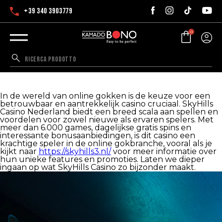
+39 340 3903779
0
Waarom kiezen voor SkyHills Casino Nederland? Een
uitgebreide review van het online casino
In de wereld van online gokken is de keuze voor een
betrouwbaar en aantrekkelijk casino cruciaal. SkyHills
Casino Nederland biedt een breed scala aan spellen en
voordelen voor zowel nieuwe als ervaren spelers. Met
meer dan 6.000 games, dagelijkse gratis spins en
interessante bonusaanbiedingen, is dit casino een
krachtige speler in de online gokbranche, vooral als je
kijkt naar
https://skyhills3.nl/
voor meer informatie over
hun unieke features en promoties. Laten we dieper
ingaan op wat SkyHills Casino zo bijzonder maakt.