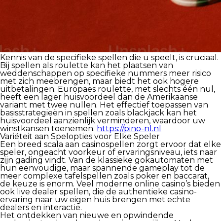
Kennis van de specifieke spellen die u speelt, is cruciaal.
Bij spellen als roulette kan het plaatsen van
weddenschappen op specifieke nummers meer risico
met zich meebrengen, maar biedt het ook hogere
uitbetalingen. Europaes roulette, met slechts één nul,
heeft een lager huisvoordeel dan de Amerikaanse
variant met twee nullen. Het effectief toepassen van
basisstrategieën in spellen zoals blackjack kan het
huisvoordeel aanzienlijk verminderen, waardoor uw
winstkansen toenemen.
https://pino-nl.nl
Variëteit aan Spelopties voor Elke Speler
Een breed scala aan casinospellen zorgt ervoor dat elke
speler, ongeacht voorkeur of ervaringsniveau, iets naar
zijn gading vindt. Van de klassieke gokautomaten met
hun eenvoudige, maar spannende gameplay tot de
meer complexe tafelspellen zoals poker en baccarat,
de keuze is enorm. Veel moderne online casino’s bieden
ook live dealer spellen, die de authentieke casino-
ervaring naar uw eigen huis brengen met echte
dealers en interactie.
Het ontdekken van nieuwe en opwindende