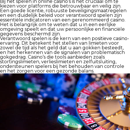
Bij het spelen in online casino’s is het cruciaal om te
kiezen voor platforms die betrouwbaar en veilig zijn.
Een goede licentie, robuuste beveiligingsmaatregelen
en een duidelijk beleid voor verantwoord spelen zijn
essentiële indicatoren van een gerenommeerd casino.
Het is belangrijk om te weten dat u in een eerlijke
omgeving speelt en dat uw persoonlijke en financiële
gegevens beschermd zijn.
Verantwoord spelen is de kern van een positieve casino-
ervaring. Dit betekent het stellen van limieten voor
zowel de tijd als het geld dat u aan gokken besteedt,
en het herkennen van de signalen van problematisch
gokgedrag. Casino’s die tools aanbieden zoals
stortingslimieten, verlieslimieten en zelfuitsluiting,
ondersteunen spelers bij het behouden van controle
en het zorgen voor een gezonde balans.