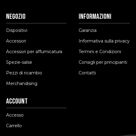
Negozio
Informazioni
Dispositivi
Garanzia
Accessori
Informativa sulla privacy
Accessori per affumicatura
Termini e Condizioni
Spezie-salse
Consigli per principianti
Pezzi di ricambio
Contatti
Merchandising
Account
Accesso
Carrello