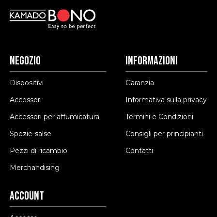
Negozio
Informazioni
Dispositivi
Garanzia
Accessori
Informativa sulla privacy
Accessori per affumicatura
Termini e Condizioni
Spezie-salse
Consigli per principianti
Pezzi di ricambio
Contatti
Merchandising
Account