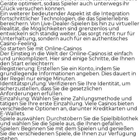
Geräte optimiert, sodass Spieler auch unterwegs ihr
Glück versuchen können.
Ein weiterer bedeutender Aspekt ist die Integration
fortschrittlicher Technologien, die das Spielerlebnis
bereichern. Von Live-Dealer-Spielen bis hin zu virtueller
Realität, die Möglichkeiten sind grenzenlos und
entwickeln sich ständig weiter. Das sorgt nicht nur für
Unterhaltung, sondern auch für ein authentisches
Casino-Feeling.
So starten Sie mit Online-Casinos
Der Einstieg in die Welt der Online-Casinos ist einfach
und unkompliziert. Hier sind einige Schritte, die Ihnen
den Start erleichtern:
Registrierung:
Erstellen Sie ein Konto, indem Sie
grundlegende Informationen angeben. Dies dauert in
der Regel nur einige Minuten.
Identitätsprüfung:
Verifizieren Sie Ihre Identität, um
sicherzustellen, dass Sie die gesetzlichen
Anforderungen erfüllen.
Einzahlung:
Wählen Sie eine Zahlungsmethode und
tätigen Sie Ihre erste Einzahlung. Viele Casinos bieten
verschiedene Optionen an, darunter Kreditkarten und
E-Wallets.
Spiele auswählen:
Durchstöbern Sie die Spielbibliothek
und wählen Sie die Spiele aus, die Ihnen gefallen.
Spielen:
Beginnen Sie mit dem Spielen und genießen
Sie die verschiedenen Spiele, die Ihnen zur Verfügung
stehen.