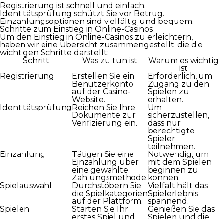
Registrierung ist schnell und einfach.
Identitätsprüfung schützt Sie vor Betrug.
Einzahlungsoptionen sind vielfältig und bequem.
Schritte zum Einstieg in Online-Casinos
Um den Einstieg in Online-Casinos zu erleichtern,
haben wir eine Übersicht zusammengestellt, die die
wichtigen Schritte darstellt:
Schritt
Was zu tun ist
Warum es wichtig
ist
Registrierung
Erstellen Sie ein
Erforderlich, um
Benutzerkonto
Zugang zu den
auf der Casino-
Spielen zu
Website.
erhalten.
Identitätsprüfung
Reichen Sie Ihre
Um
Dokumente zur
sicherzustellen,
Verifizierung ein.
dass nur
berechtigte
Spieler
teilnehmen.
Einzahlung
Tätigen Sie eine
Notwendig, um
Einzahlung über
mit dem Spielen
eine gewählte
beginnen zu
Zahlungsmethode.
können.
Spielauswahl
Durchstöbern Sie
Vielfalt hält das
die Spielkategorien
Spielerlebnis
auf der Plattform.
spannend.
Spielen
Starten Sie Ihr
Genießen Sie das
erstes Spiel und
Spielen und die