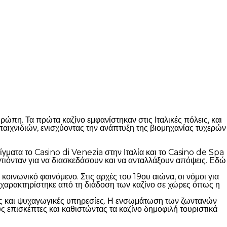
πη. Τα πρώτα καζίνο εμφανίστηκαν στις Ιταλικές πόλεις, και
α παιχνιδιών, ενισχύοντας την ανάπτυξη της βιομηχανίας τυχερών
ίγματα το Casino di Venezia στην Ιταλία και το Casino de Spa
ντιόνταν για να διασκεδάσουν και να ανταλλάξουν απόψεις. Εδώ
οινωνικό φαινόμενο. Στις αρχές του 19ου αιώνα, οι νόμοι για
ος χαρακτηρίστηκε από τη διάδοση των καζίνο σε χώρες όπως η
σεις και ψυχαγωγικές υπηρεσίες. Η ενσωμάτωση των ζωντανών
 επισκέπτες και καθιστώντας τα καζίνο δημοφιλή τουριστικά