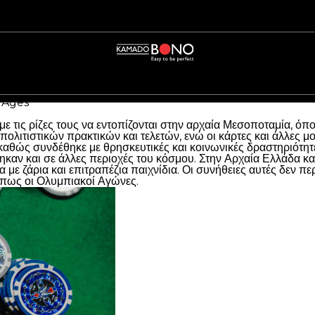
 Ages
 Ages
με τις ρίζες τους να εντοπίζονται στην αρχαία Μεσοποταμία, όπ
λιτιστικών πρακτικών και τελετών, ενώ οι κάρτες και άλλες μο
, καθώς συνδέθηκε με θρησκευτικές και κοινωνικές δραστηριότητ
ηκαν και σε άλλες περιοχές του κόσμου. Στην Αρχαία Ελλάδα και
ια με ζάρια και επιτραπέζια παιχνίδια. Οι συνήθειες αυτές δεν
όπως οι Ολυμπιακοί Αγώνες.