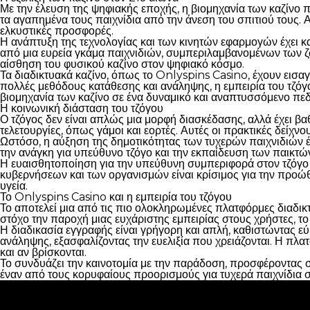
Με την έλευση της ψηφιακής εποχής, η βιομηχανία των καζίνο π
τα αγαπημένα τους παιχνίδια από την άνεση του σπιτιού τους. 
ελκυστικές προσφορές.
Η ανάπτυξη της τεχνολογίας και των κινητών εφαρμογών έχει κ
από μια ευρεία γκάμα παιχνιδιών, συμπεριλαμβανομένων των ζω
αίσθηση του φυσικού καζίνο στον ψηφιακό κόσμο.
Τα διαδικτυακά καζίνο, όπως το Onlyspins Casino, έχουν εισα
πολλές μεθόδους κατάθεσης και ανάληψης, η εμπειρία του τζόγο
βιομηχανία των καζίνο σε ένα δυναμικό και αναπτυσσόμενο πεδ
Η κοινωνική διάσταση του τζόγου
Ο τζόγος δεν είναι απλώς μια μορφή διασκέδασης, αλλά έχει βαθ
τελετουργίες, όπως γάμοι και εορτές. Αυτές οι πρακτικές δείχ
Ωστόσο, η αύξηση της δημοτικότητας των τυχερών παιχνιδιών έχε
την ανάγκη για υπεύθυνο τζόγο και την εκπαίδευση των παικτών 
Η ευαισθητοποίηση για την υπεύθυνη συμπεριφορά στον τζόγο
κυβερνήσεων και των οργανισμών είναι κρίσιμος για την προώθ
υγεία.
Το Onlyspins Casino και η εμπειρία του τζόγου
Το αποτελεί μια από τις πιο ολοκληρωμένες πλατφόρμες διαδικ
στόχο την παροχή μιας ευχάριστης εμπειρίας στους χρήστες, τ
Η διαδικασία εγγραφής είναι γρήγορη και απλή, καθιστώντας ε
ανάληψης, εξασφαλίζοντας την ευελιξία που χρειάζονται. Η πλα
και αν βρίσκονται.
Το συνδυάζει την καινοτομία με την παράδοση, προσφέροντας στ
έναν από τους κορυφαίους προορισμούς για τυχερά παιχνίδια 