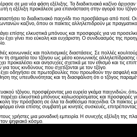
έρασε σε μια νέα φάση εξέλιξης. Τα διαδικτυακά καζίνο άρχισα
Αυτή η εξέλιξη προκάλεσε μια επανάσταση στην αγορά του τζόγο
αταστήσει το διαδικτυακό παιχνίδι πιο προσβάσιμο από ποτέ. Ο
ντανών καζίνο, όπου οι παίκτες αλληλεπιδρούν με πραγματικούς
γάγει επίσης ελκυστικά μπόνους και προσφορές για να προσελκύ
υ έχει γίνει πιο εύκολη και ευχάριστη. Ο συνδυασμός της προηγ
ίο.
ιές κοινωνικές και πολιτισμικές διαστάσεις. Σε πολλές κουλτού
νουν τη σημασία του τζόγου ως μέσο κοινωνικής αλληλεπίδρασης
ι προκαλέσει και ανησυχίες σχετικά με τον εθισμό και τις επιπ
για τους κινδύνους που σχετίζονται με τον τζόγο.
 έχει οδηγήσει σε πρωτοβουλίες που προωθούν την ασφαλή και
ηση της υπευθυνότητας και τη διασφάλιση ότι ο τζόγος παραμέν
τυακού τζόγου, προσφέροντας μια ευρεία γκάμα παιχνιδιών, όπω
ο παρέχει ελκυστικά μπόνους καλωσορίσματος και προσφορές γι
ύκολη την πρόσβαση σε όλα τα διαθέσιμα παιχνίδια. Οι παίκτες
τφόρμα είναι επίσης συμβατή με κινητές συσκευές, επιτρέποντα
ους χρήστες μια μοναδική εμπειρία. Η συνεχής εξέλιξη της πλα
στον ψηφιακό κόσμο.