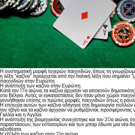
Η συστηματική μορφή τυχερών παιχνιδιών, όπως τη γνωρίζουμε 
η λέξη “καζίνο” προέρχεται από την Ιταλική λέξη που σημαίνει 
παιχνιδιών στην Ευρώπη.
Η ανάπτυξη των καζίνο στην Ευρώπη
Κατά τον 17ο αιώνα, τα καζίνο άρχισαν να αποκτούν δημοτικότ
στο Βέλγιο. Αυτές οι εγκαταστάσεις δεν ήταν μόνο χώροι παιχν
γεννήθηκαν επίσης οι πρώτες μορφές παιχνιδιών όπως η ρουλέ
Η επιτυχία αυτών των καζίνο οδήγησε στη δημιουργία πολλών άλ
τον τζόγο και τα καζίνο άρχισαν να ρυθμίζονται, προσφέροντα
Γαλλία και η Αγγλία.
Η ανάπτυξη της βιομηχανίας συνεχίστηκε και τον 20ο αιώνα, 
παραστάσεων, των εστιατορίων και των μπαρ έδωσε μια νέα διά
αξιοθέατα.
Η εξέλιξη των καζίνο στον 21ο αιώνα