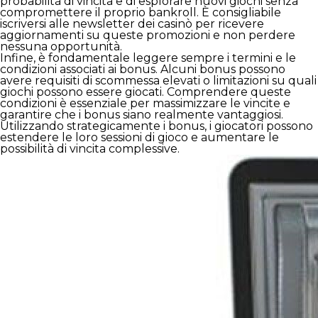
probabilità di vincita e di esplorare nuovi giochi senza
compromettere il proprio bankroll. È consigliabile
iscriversi alle newsletter dei casinò per ricevere
aggiornamenti su queste promozioni e non perdere
nessuna opportunità.
Infine, è fondamentale leggere sempre i termini e le
condizioni associati ai bonus. Alcuni bonus possono
avere requisiti di scommessa elevati o limitazioni su quali
giochi possono essere giocati. Comprendere queste
condizioni è essenziale per massimizzare le vincite e
garantire che i bonus siano realmente vantaggiosi.
Utilizzando strategicamente i bonus, i giocatori possono
estendere le loro sessioni di gioco e aumentare le
possibilità di vincita complessive.