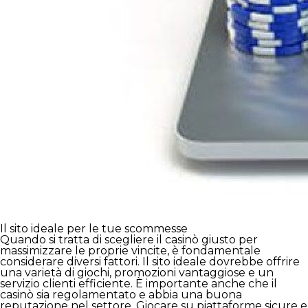
Il sito ideale per le tue scommesse
Quando si tratta di scegliere il casinò giusto per
massimizzare le proprie vincite, è fondamentale
considerare diversi fattori. Il sito ideale dovrebbe offrire
una varietà di giochi, promozioni vantaggiose e un
servizio clienti efficiente. È importante anche che il
casinò sia regolamentato e abbia una buona
reputazione nel settore. Giocare su piattaforme sicure e