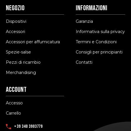
Negozio
Informazioni
Dispositivi
Garanzia
Accessori
Informativa sulla privacy
Accessori per affumicatura
Termini e Condizioni
Spezie-salse
Consigli per principianti
Pezzi di ricambio
Contatti
Merchandising
Account
Accesso
Carrello
+39 340 3903779