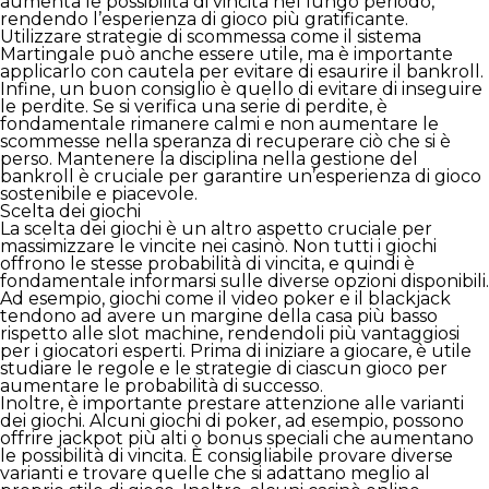
aumenta le possibilità di vincita nel lungo periodo,
rendendo l’esperienza di gioco più gratificante.
Utilizzare strategie di scommessa come il sistema
Martingale può anche essere utile, ma è importante
applicarlo con cautela per evitare di esaurire il bankroll.
Infine, un buon consiglio è quello di evitare di inseguire
le perdite. Se si verifica una serie di perdite, è
fondamentale rimanere calmi e non aumentare le
scommesse nella speranza di recuperare ciò che si è
perso. Mantenere la disciplina nella gestione del
bankroll è cruciale per garantire un’esperienza di gioco
sostenibile e piacevole.
Scelta dei giochi
La scelta dei giochi è un altro aspetto cruciale per
massimizzare le vincite nei casinò. Non tutti i giochi
offrono le stesse probabilità di vincita, e quindi è
fondamentale informarsi sulle diverse opzioni disponibili.
Ad esempio, giochi come il video poker e il blackjack
tendono ad avere un margine della casa più basso
rispetto alle slot machine, rendendoli più vantaggiosi
per i giocatori esperti. Prima di iniziare a giocare, è utile
studiare le regole e le strategie di ciascun gioco per
aumentare le probabilità di successo.
Inoltre, è importante prestare attenzione alle varianti
dei giochi. Alcuni giochi di poker, ad esempio, possono
offrire jackpot più alti o bonus speciali che aumentano
le possibilità di vincita. È consigliabile provare diverse
varianti e trovare quelle che si adattano meglio al