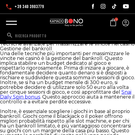
+39 340 3903779
0
Tecniche avanzate per massimizzare le vincite nei casinò
Tecniche avanzate per massimizzare le vincite nei casinò
Gestione del bankroll
Una delle tecniche più importanti per massimizzare le
vincite nei casinò è la gestione del bankroll. Questo
implica stabilire un budget dedicato al gioco e
rispettarlo rigorosamente. Prima di iniziare a giocare, è
fondamentale decidere quanto denaro si è disposti a
rischiare e suddividere questa somma in sessioni di gioco.
Inoltre, se si ha un budget mensile di 300 euro, si
potrebbe decidere di utilizzare solo 50 euro alla volta
per cinque sessioni di gioco, e così approfittare del
Snai
Daily Spin bonus
. Questo approccio aiuta a mantenere il
controllo e a evitare perdite eccessive.
Inoltre, è essenziale scegliere i giochi in base al proprio
bankroll. Giochi come il blackjack o il poker offrono
migliori probabilità rispetto alle slot machine, e per chi
ha un bankroll limitato, è più vantaggioso concentrarsi
su giochi con un margine della casa più basso. Questo