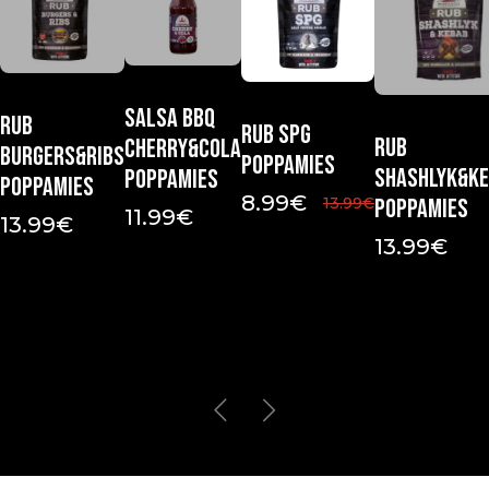
Salsa Bbq
Rub
Rub Spg
Rub
Cherry&Cola
Burgers&Ribs
Poppamies
Shashlyk&K
Poppamies
Poppamies
8.99
€
13.99
€
Poppamies
11.99
€
13.99
€
13.99
€