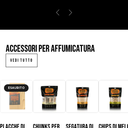
Accessori per affumicatura
VEDI TUTTO
ESAURITO
Placche di
Chunks per
Segatura di
Chips di mel