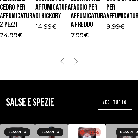
cedro per
affumicatura
faggio per
per
affumicatura
di Hickory
affumicatura
affumicatu
2 pezzi
a freddo
14.99
€
9.99
€
24.99
€
7.99
€
Salse e Spezie
VEDI TUTTO
-36%
ESAURITO
ESAURITO
ESAURITO