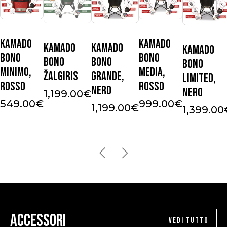
Kamado
Kamado
Kamado
Kamado
Kamado
Bono
Bono
Bono
Bono
Bono
Minimo,
Media,
Žalgiris
Grande,
Limited,
Rosso
Rosso
Nero
Nero
1,199.00
€
549.00
€
999.00
€
1,199.00
€
1,399.00
Accessori
VEDI TUTTO