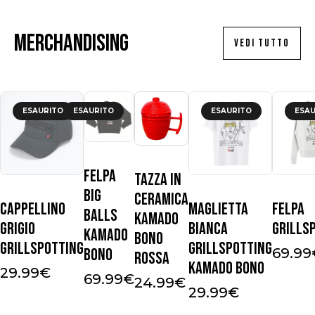
Merchandising
VEDI TUTTO
ESAURITO
ESAURITO
ESAURITO
ESAU
Felpa
Tazza in
Big
ceramica
Cappellino
Maglietta
Felpa
Balls
Kamado
Grigio
Bianca
Grills
Kamado
Bono
Grillspotting
Grillspotting
Bono
69.99
Rossa
Kamado Bono
29.99
€
69.99
€
24.99
€
29.99
€