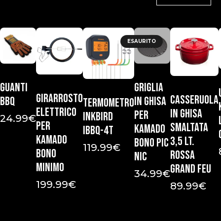
ESAURITO
Guanti
Griglia
Girarrosto
Casseruola
bbq
in ghisa
Termometro
elettrico
in ghisa
per
Inkbird
24.99
€
per
smaltata
Kamado
IBBQ-4T
Kamado
3,5 Lt.
Bono Pic
119.99
€
Bono
Rossa
Nic
Minimo
Grand Feu
34.99
€
199.99
€
89.99
€