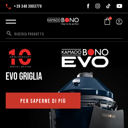
+39 340 3903779
0
EVO griglia
PER SAPERNE DI PIÙ