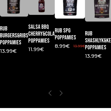
Salsa Bbq
Rub
Rub Spg
Rub
Cherry&Cola
Burgers&Ribs
Poppamies
Shashlyk&K
Poppamies
Poppamies
8.99
€
13.99
€
Poppamies
11.99
€
13.99
€
13.99
€