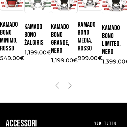
Kamado
Kamado
Kamado
Kamado
Kamado
Bono
Bono
Bono
Bono
Bono
Minimo,
Media,
Žalgiris
Grande,
Limited,
Rosso
Rosso
Nero
Nero
1,199.00
€
549.00
€
999.00
€
1,199.00
€
1,399.00
Accessori
VEDI TUTTO