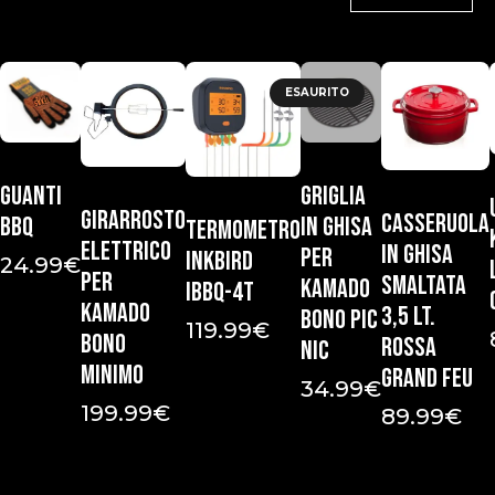
ESAURITO
Guanti
Griglia
Girarrosto
Casseruola
bbq
in ghisa
Termometro
elettrico
in ghisa
per
Inkbird
24.99
€
per
smaltata
Kamado
IBBQ-4T
Kamado
3,5 Lt.
Bono Pic
119.99
€
Bono
Rossa
Nic
Minimo
Grand Feu
34.99
€
199.99
€
89.99
€