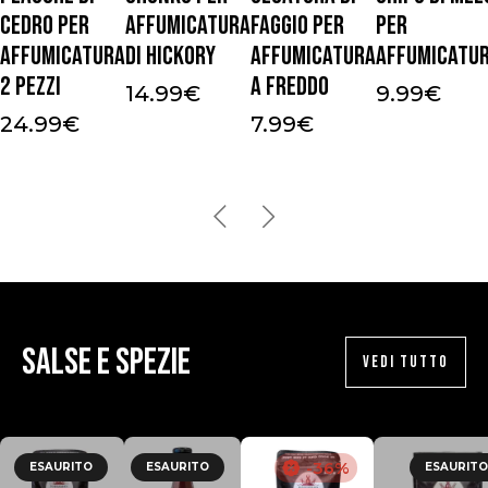
cedro per
affumicatura
faggio per
per
affumicatura
di Hickory
affumicatura
affumicatu
2 pezzi
a freddo
14.99
€
9.99
€
24.99
€
7.99
€
Salse e Spezie
VEDI TUTTO
-36%
ESAURITO
ESAURITO
ESAURITO