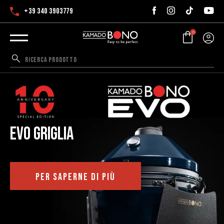
+39 340 3903779
0
EVO griglia
PER SAPERNE DI PIÙ