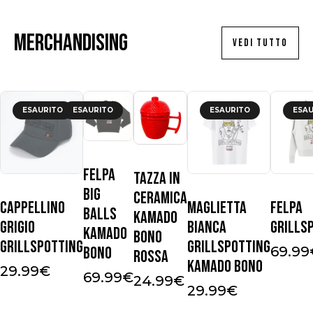
Merchandising
VEDI TUTTO
ESAURITO
ESAURITO
ESAURITO
ESAU
Felpa
Tazza in
Big
ceramica
Cappellino
Maglietta
Felpa
Balls
Kamado
Grigio
Bianca
Grills
Kamado
Bono
Grillspotting
Grillspotting
Bono
69.99
Rossa
Kamado Bono
29.99
€
69.99
€
24.99
€
29.99
€