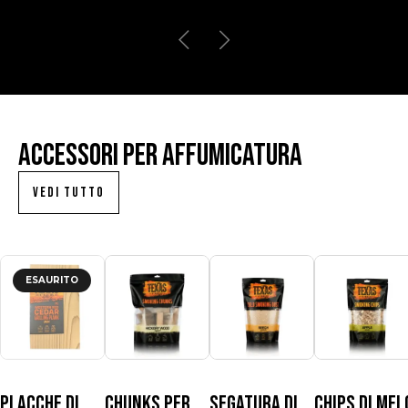
Accessori per affumicatura
VEDI TUTTO
ESAURITO
Placche di
Chunks per
Segatura di
Chips di mel