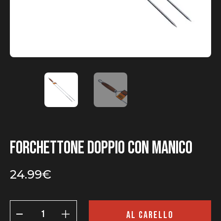
Forchettone doppio con manico
24.99
€
Forchettone
doppio
AL CARELLO
con