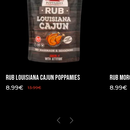
Rub Louisiana Cajun Poppamies
Rub Mor
8.99
€
8.99
€
13.99
€