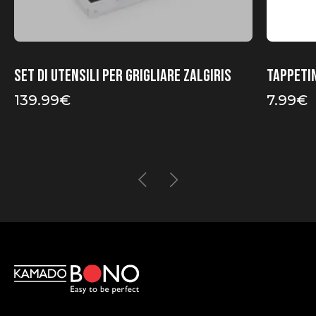
Set di utensili per grigliare Zalgiris
Tappeti
139.99
€
7.99
€