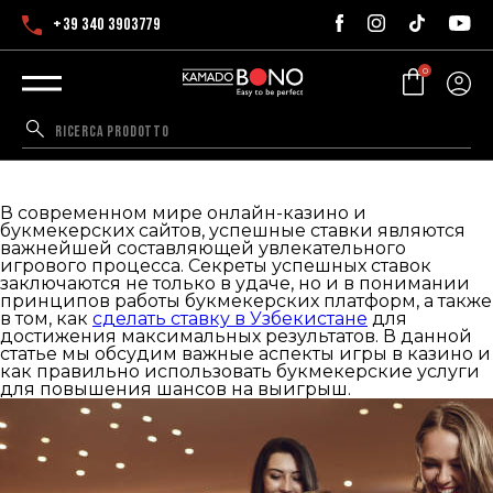
+39 340 3903779
0
Секреты успешных ставок: как использовать
букмекер онлайн для выигрыша в казино
В современном мире онлайн-казино и
букмекерских сайтов, успешные ставки являются
важнейшей составляющей увлекательного
игрового процесса. Секреты успешных ставок
заключаются не только в удаче, но и в понимании
принципов работы букмекерских платформ, а также
в том, как
сделать ставку в Узбекистане
для
достижения максимальных результатов. В данной
статье мы обсудим важные аспекты игры в казино и
как правильно использовать букмекерские услуги
для повышения шансов на выигрыш.