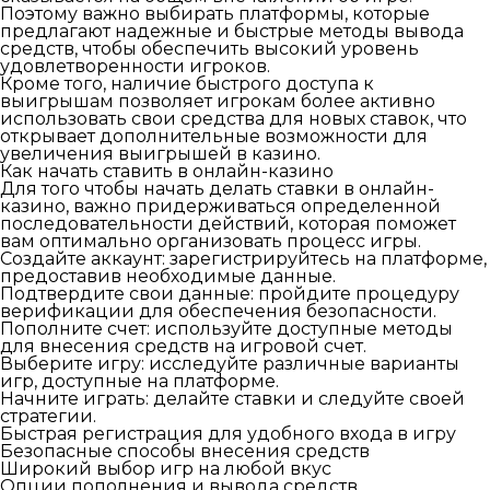
Поэтому важно выбирать платформы, которые
предлагают надежные и быстрые методы вывода
средств, чтобы обеспечить высокий уровень
удовлетворенности игроков.
Кроме того, наличие быстрого доступа к
выигрышам позволяет игрокам более активно
использовать свои средства для новых ставок, что
открывает дополнительные возможности для
увеличения выигрышей в казино.
Как начать ставить в онлайн-казино
Для того чтобы начать делать ставки в онлайн-
казино, важно придерживаться определенной
последовательности действий, которая поможет
вам оптимально организовать процесс игры.
Создайте аккаунт:
зарегистрируйтесь на платформе,
предоставив необходимые данные.
Подтвердите свои данные:
пройдите процедуру
верификации для обеспечения безопасности.
Пополните счет:
используйте доступные методы
для внесения средств на игровой счет.
Выберите игру:
исследуйте различные варианты
игр, доступные на платформе.
Начните играть:
делайте ставки и следуйте своей
стратегии.
Быстрая регистрация для удобного входа в игру
Безопасные способы внесения средств
Широкий выбор игр на любой вкус
Опции пополнения и вывода средств