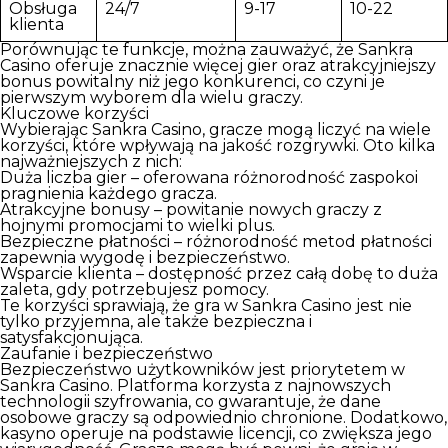
Obsługa
24/7
9-17
10-22
klienta
Porównując te funkcje, można zauważyć, że Sankra
Casino oferuje znacznie więcej gier oraz atrakcyjniejszy
bonus powitalny niż jego konkurenci, co czyni je
pierwszym wyborem dla wielu graczy.
Kluczowe korzyści
Wybierając Sankra Casino, gracze mogą liczyć na wiele
korzyści, które wpływają na jakość rozgrywki. Oto kilka
najważniejszych z nich:
Duża liczba gier – oferowana różnorodność zaspokoi
pragnienia każdego gracza.
Atrakcyjne bonusy – powitanie nowych graczy z
hojnymi promocjami to wielki plus.
Bezpieczne płatności – różnorodność metod płatności
zapewnia wygodę i bezpieczeństwo.
Wsparcie klienta – dostępność przez całą dobę to duża
zaleta, gdy potrzebujesz pomocy.
Te korzyści sprawiają, że gra w Sankra Casino jest nie
tylko przyjemna, ale także bezpieczna i
satysfakcjonująca.
Zaufanie i bezpieczeństwo
Bezpieczeństwo użytkowników jest priorytetem w
Sankra Casino. Platforma korzysta z najnowszych
technologii szyfrowania, co gwarantuje, że dane
osobowe graczy są odpowiednio chronione. Dodatkowo,
kasyno operuje na podstawie licencji, co zwiększa jego