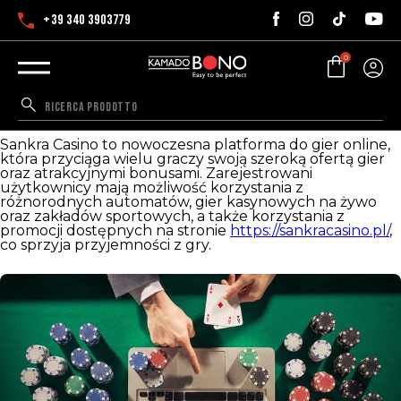
+39 340 3903779
0
Sankra casino – official site: registration, bonuses, and
quick access to games
Sankra Casino to nowoczesna platforma do gier online,
która przyciąga wielu graczy swoją szeroką ofertą gier
oraz atrakcyjnymi bonusami. Zarejestrowani
użytkownicy mają możliwość korzystania z
różnorodnych automatów, gier kasynowych na żywo
oraz zakładów sportowych, a także korzystania z
promocji dostępnych na stronie
https://sankracasino.pl/
,
co sprzyja przyjemności z gry.