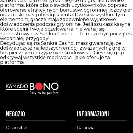
Sankra Casino to nie tylko miejsce do gry, ale również
platforma, która dba o swoich użytkowników poprzez
oferowanie atrakcyjnych bonusów, ogromnej liczby gier
oraz doskonałej obsługi klienta. Dzięki wszystkim tym
elementom, gracze mają zapewnione wyjątkowe
doświadczenia podczas gry online. Jeśli szukasz kasyna,
które spełni Twoje oczekiwania, nie wahaj się
zarejestrować w Sankra Casino — to może być początek
wspaniałej przygody!
Decydując się na Sankra Casino, masz gwarancję, że
doświadczysz najlepszych emocji związanych z grą w
bezpiecznym i przyjaznym środowisku. Ciesz się grą i
odkrywaj wszystkie możliwości, jakie oferuje ta
platforma.
Negozio
Informazioni
Dispositivi
Garanzia