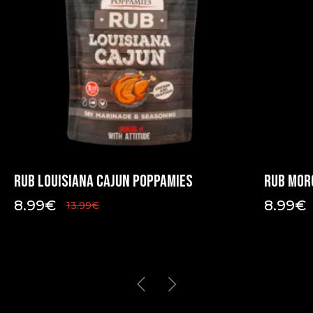
Rub Louisiana Cajun Poppamies
Rub Mor
8.99
€
8.99
€
13.99
€