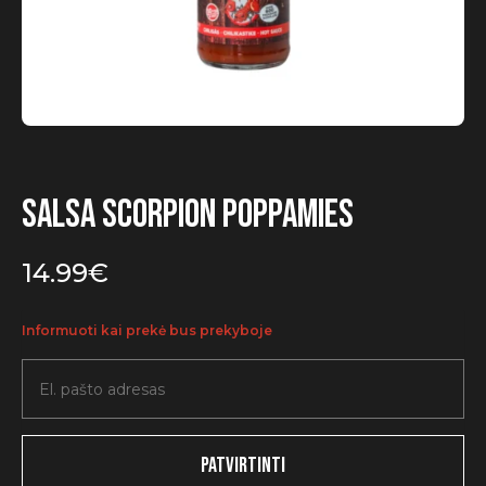
Salsa Scorpion Poppamies
14.99
€
Informuoti kai prekė bus prekyboje