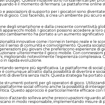
one del budget. Queste iniziative sono fondamentali per p
cere quando è il momento di fermarsi. Le piattaforme onli
co e associazioni di supporto per i giocatori sono diventat
mi di gioco. Così facendo, si crea un ambiente più sicuro 
sione degli smartphone e dalla crescente connettività glo
li apparecchi mobili. I giocatori possono accedere ai loro 
esto cambiamento ha portato a un aumento significativo 
ionalità innovative come i tornei in tempo reale e le scom
sì il senso di comunità e coinvolgimento. Questa sociali
generazioni più giovani che preferiscono esperienze di gio
nare ulteriormente il gioco mobile. Con connessioni più ve
, migliorando notevolmente l’esperienza complessiva. G
 in rapida evoluzione.
ventando sempre più significativa. Le piattaforme di soc
è comunque attratto dalla possibilità di divertirsi e social
i di divertirsi senza rischi. Questa strategia ha portat
 strumenti potenti per gli operatori di gioco. Utilizzand
iattaforme social offrono anche la possibilità di interag
tica. Questo approccio è particolarmente efficace con le
l gioco d’azzardo solleva anche preoccupazioni riguardo 
 agiscano in modo responsabile, implementando misure d