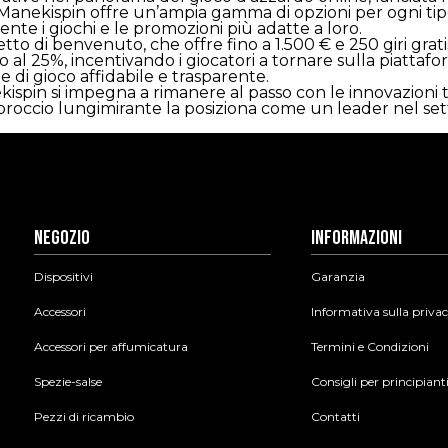
anekispin offre un’ampia gamma di opzioni per ogni tipo di
nte i giochi e le promozioni più adatte a loro.
to di benvenuto, che offre fino a 1.500 € e 250 giri gratis
l 25%, incentivando i giocatori a tornare sulla piattafor
 di gioco affidabile e trasparente.
spin si impegna a rimanere al passo con le innovazioni 
roccio lungimirante la posiziona come un leader nel sett
Negozio
Informazioni
Dispositivi
Garanzia
Accessori
Informativa sulla priva
Accessori per affumicatura
Termini e Condizioni
Spezie-salse
Consigli per principiant
Pezzi di ricambio
Contatti