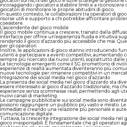
giocatori sui rischi del gioco e sulle strategie di gesti
incoraggiando i giocatori a stabilire limiti e a riconos
giocatori di monitorare le proprie abitudini di gioco.
In questo contesto, le collaborazioni tra operatori di gio
risorse utili e supporto a chi potrebbe affrontare proble
coesistere.
L’ascendente del gioco mobile
Il gioco mobile continua a crescere, trainato dalla diffu
interfacce per offrire un’esperienza fluida e intuitiva sug
rendendo il gioco d’azzardo più accessibile che mai. Qu
per gli operatori.
Inoltre, le applicazioni di gioco stanno introducendo funz
utenti e partecipare a eventi competitivi, aumentando co
sempre più ricercato dai nuovi utenti, soprattutto dalle 
Le tecnologie emergenti come il 5G promettono di rivoluzio
esperienze di realtà aumentata diventeranno più comuni
nuove tecnologie per rimanere competitivi in un mercato
Integrazione dei social media nel gioco d’azzardo
La presenza dei social media nel gioco d’azzardo sta di
essere interessato al gioco d’azzardo tradizionale, ma che 
esperienze senza scommesse reali, permettendo agli utent
nuovi canali di marketing.
Le campagne pubblicitarie sui social media sono diventate
possono raggiungere un pubblico più vasto e mirato. Le p
immediati e creando una relazione più personale e auten
comunicazione digitale.
Tuttavia, la crescente integrazione dei social media ne
gioco irresponsabili. È fondamentale che gli operatori