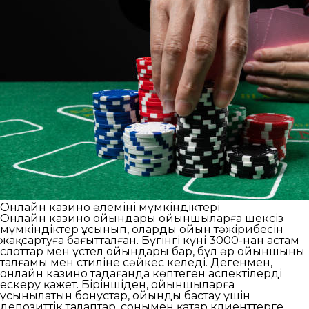
Онлайн казино әлемінің мүмкіндіктері
Онлайн казино ойындары ойыншыларға шексіз
мүмкіндіктер ұсынып, олардың ойын тәжірибесін
жақсартуға бағытталған. Бүгінгі күні 3000-нан астам
слоттар мен үстел ойындары бар, бұл әр ойыншының
талғамы мен стиліне сәйкес келеді. Дегенмен,
онлайн казино таңдағанда көптеген аспектілерді
ескеру қажет. Біріншіден, ойыншыларға
ұсынылатын бонустар, ойынды бастау үшін
депозиттік талаптар, сонымен қатар клиенттерге