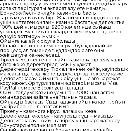
арналған қолдау қызметі мен тәуекелдерді басқару
аспектілері туралы ақпарат алу өте маңызды.
Бонус жүйесі – онлайн казиноның басты
тартымдылығының бірі. Жаңа ойыншыларды тарту
үшін көптеген онлайн казино бастапқы депозитке
100% дейін, мысалы, $200 көлемінде сыйақы
ұсынады. Бұл ойыншылардың жеңіс мүмкіндіктерін
едәуір арттыруы мүмкін.
Ойынға қалай кірісуге болады
Онлайн казино әлеміне кіру – бұл қарапайым
процесс, ал төмендегі қадамдар сізге оны
жеңілдетуге көмектеседі.
Тіркелу:
Кез келген онлайн казиноға тіркелу үшін
сізге жеке деректеріңізді ұсыну қажет.
Деректерді тексеру:
Тіркелгеннен кейін, қауіпсіздік
мақсатында сіздің жеке деректеріңізді тексеру қажет.
Депозит жасау:
Ойынға кірісу үшін, сізге қаражат
қосу қажет. Әр түрлі төлем әдістері, мысалы, Visa,
PayPal немесе Bitcoin ұсынылады.
Ойын таңдауы:
Казино ұсынған 3000-нан астам
ойындардан өзіңізге ұнайтынын таңдаңыз.
Ойнауды бастаңыз:
Сіздің таңдаған ойынға кіріп, ойын
тәжірибесінен ләззат алыңыз.
Тіркелу – казиноға кірудің алғашқы кезеңі.
Деректерді тексеру – қауіпсіздік үшін маңызды.
Депозит жасау – ойынға кірісу үшін қаражат қосу.
Бонустардың толық мәліметі
Онлайн казинолардың бонустары мен арнайы