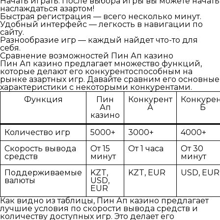
Начать играть:
После выбора игры вы можете начать
наслаждаться азартом!
Быстрая регистрация — всего несколько минут.
Удобный интерфейс — легкость в навигации по
сайту.
Разнообразие игр — каждый найдет что-то для
себя.
Сравнение возможностей Пин Ап казино
Пин Ап казино предлагает множество функций,
которые делают его конкурентоспособным на
рынке азартных игр. Давайте сравним его основные
характеристики с некоторыми конкурентами.
Функция
Пин
Конкурент
Конкурен
Ап
А
Б
казино
Количество игр
5000+
3000+
4000+
Скорость вывода
От 15
От 1 часа
От 30
средств
минут
минут
Поддерживаемые
KZT,
KZT, EUR
USD, EUR
валюты
USD,
EUR
Как видно из таблицы, Пин Ап казино предлагает
лучшие условия по скорости вывода средств и
количеству доступных игр. Это делает его