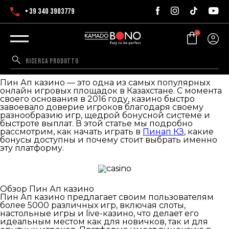
+39 340 3903779
0
Пин Ап казино: официальный сайт, регистрация и
лучшие бонусы на 2026 год
Пин Ап казино — это одна из самых популярных
онлайн игровых площадок в Казахстане. С момента
своего основания в 2016 году, казино быстро
завоевало доверие игроков благодаря своему
разнообразию игр, щедрой бонусной системе и
быстроте выплат. В этой статье мы подробно
рассмотрим, как начать играть в
Пинап КЗ
, какие
бонусы доступны и почему стоит выбрать именно
эту платформу.
Обзор Пин Ап казино
Пин Ап казино предлагает своим пользователям
более 5000 различных игр, включая слоты,
настольные игры и live-казино, что делает его
идеальным местом как для новичков, так и для