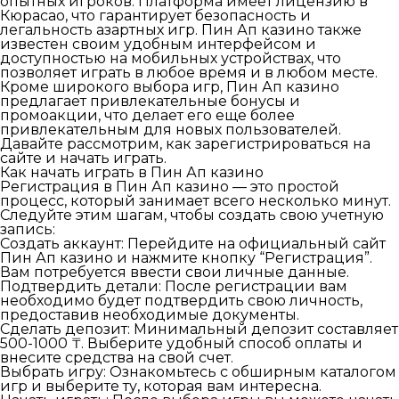
опытных игроков. Платформа имеет лицензию в
Кюрасао, что гарантирует безопасность и
легальность азартных игр. Пин Ап казино также
известен своим удобным интерфейсом и
доступностью на мобильных устройствах, что
позволяет играть в любое время и в любом месте.
Кроме широкого выбора игр, Пин Ап казино
предлагает привлекательные бонусы и
промоакции, что делает его еще более
привлекательным для новых пользователей.
Давайте рассмотрим, как зарегистрироваться на
сайте и начать играть.
Как начать играть в Пин Ап казино
Регистрация в Пин Ап казино — это простой
процесс, который занимает всего несколько минут.
Следуйте этим шагам, чтобы создать свою учетную
запись:
Создать аккаунт:
Перейдите на официальный сайт
Пин Ап казино и нажмите кнопку “Регистрация”.
Вам потребуется ввести свои личные данные.
Подтвердить детали:
После регистрации вам
необходимо будет подтвердить свою личность,
предоставив необходимые документы.
Сделать депозит:
Минимальный депозит составляет
500-1000 ₸. Выберите удобный способ оплаты и
внесите средства на свой счет.
Выбрать игру:
Ознакомьтесь с обширным каталогом
игр и выберите ту, которая вам интересна.