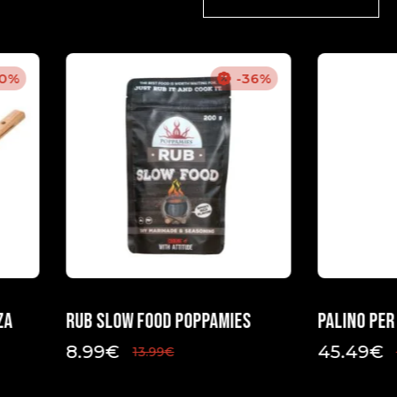
30%
-36%
za
Rub Slow Food Poppamies
Palino per
8.99
€
45.49
€
13.99
€