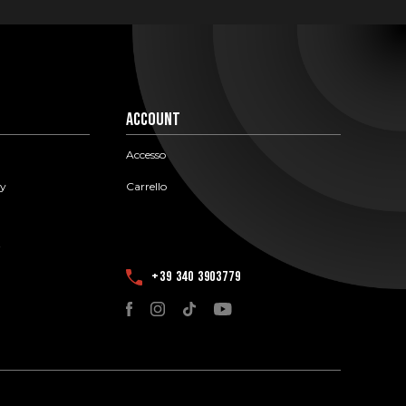
Account
Accesso
cy
Carrello
i
+39 340 3903779