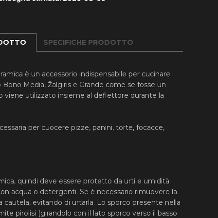
ODOTTO
SPECIFICHE PRODOTTO
 ceramica è un accessorio indispensabile per cucinare
 Bono Media, Žalgiris e Grande come se fosse un
 viene utilizzato insieme al deflettore durante la
ecessaria per cuocere pizze, panini, torte, focacce,
amica, quindi deve essere protetto da urti e umidità.
on acqua o detergenti. Se è necessario rimuovere la
 cautela, evitando di urtarla. Lo sporco presente nella
ite pirolisi (girandolo con il lato sporco verso il basso