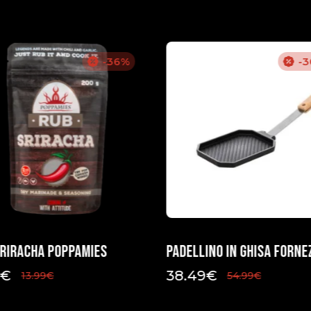
-36%
-
Sriracha Poppamies
Padellino in ghisa Forne
€
38.49
€
13.99
€
54.99
€