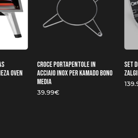
as
Croce portapentole in
Set d
neza OVEN
acciaio inox per Kamado Bono
Zalgi
Media
139.
39.99
€