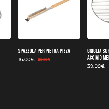
Spazzola per pietra pizza
Griglia su
acciaio Med
16.00
€
22.99
€
39.99
€