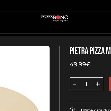
Pietra Pizza M
49.99
€
Pietra
Pizza
Media
/
Zalgiris
/
Grande
quantity
Ultima data di 