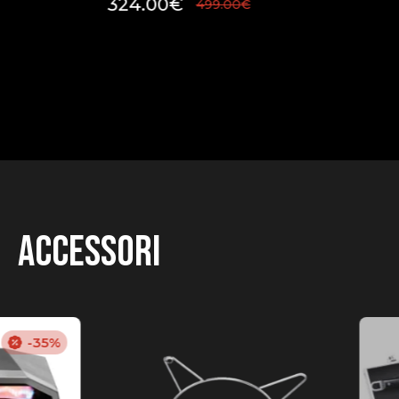
324.00
€
499.00
€
Accessori
-35%