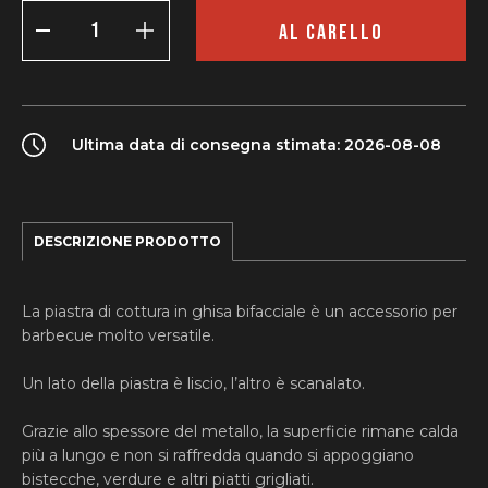
Piastra
in
AL CARELLO
ghisa
a
mezzaluna
per
Kamado
Bono
Ultima data di consegna stimata: 2026-08-08
Media
quantity
DESCRIZIONE PRODOTTO
La piastra di cottura in ghisa bifacciale è un accessorio per
barbecue molto versatile.
Un lato della piastra è liscio, l’altro è scanalato.
Grazie allo spessore del metallo, la superficie rimane calda
più a lungo e non si raffredda quando si appoggiano
bistecche, verdure e altri piatti grigliati.