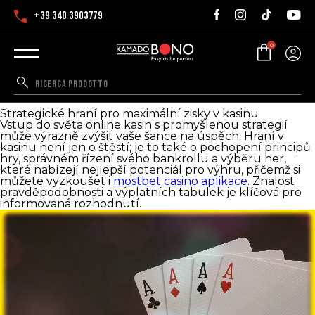
+39 340 3903779
0
Pěstujte výhodné zisky: Zažijte sílu chytrého hraní v
kasinu
Strategické hraní pro maximální zisky v kasinu
Vstup do světa online kasin s promyšlenou strategií
může výrazně zvýšit vaše šance na úspěch. Hraní v
kasinu není jen o štěstí; je to také o pochopení principů
hry, správném řízení svého bankrollu a výběru her,
které nabízejí nejlepší potenciál pro výhru, přičemž si
můžete vyzkoušet i
mostbet casino aplikace
. Znalost
pravděpodobnosti a výplatních tabulek je klíčová pro
informovaná rozhodnutí.