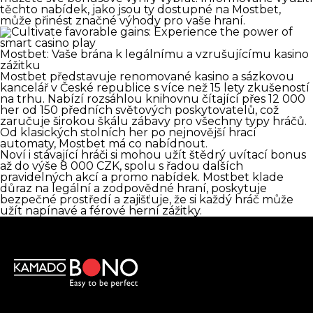
těchto nabídek, jako jsou ty dostupné na Mostbet,
může přinést značné výhody pro vaše hraní.
Mostbet: Vaše brána k legálnímu a vzrušujícímu kasino
zážitku
Mostbet představuje renomované kasino a sázkovou
kancelář v České republice s více než 15 lety zkušeností
na trhu. Nabízí rozsáhlou knihovnu čítající přes 12 000
her od 150 předních světových poskytovatelů, což
zaručuje širokou škálu zábavy pro všechny typy hráčů.
Od klasických stolních her po nejnovější hrací
automaty, Mostbet má co nabídnout.
Noví i stávající hráči si mohou užít štědrý uvítací bonus
až do výše 8 000 CZK, spolu s řadou dalších
pravidelných akcí a promo nabídek. Mostbet klade
důraz na legální a zodpovědné hraní, poskytuje
bezpečné prostředí a zajišťuje, že si každý hráč může
užít napínavé a férové herní zážitky.