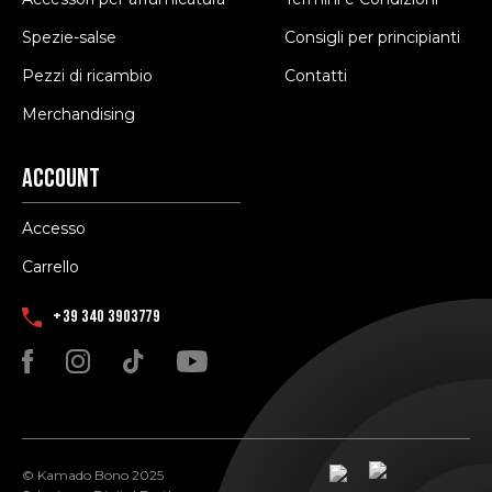
Spezie-salse
Consigli per principianti
Pezzi di ricambio
Contatti
Merchandising
Account
Accesso
Carrello
+39 340 3903779
© Kamado Bono 2025