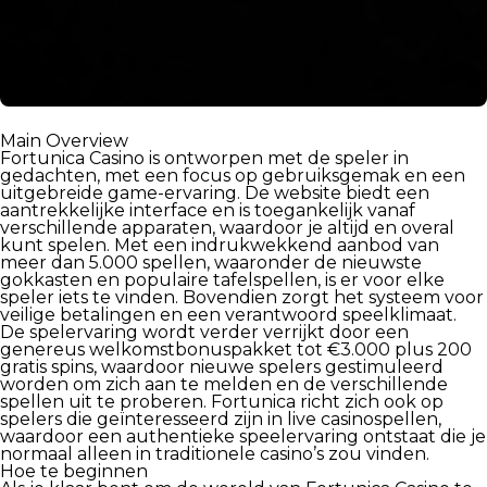
Main Overview
Fortunica Casino is ontworpen met de speler in
gedachten, met een focus op gebruiksgemak en een
uitgebreide game-ervaring. De website biedt een
aantrekkelijke interface en is toegankelijk vanaf
verschillende apparaten, waardoor je altijd en overal
kunt spelen. Met een indrukwekkend aanbod van
meer dan 5.000 spellen, waaronder de nieuwste
gokkasten en populaire tafelspellen, is er voor elke
speler iets te vinden. Bovendien zorgt het systeem voor
veilige betalingen en een verantwoord speelklimaat.
De spelervaring wordt verder verrijkt door een
genereus welkomstbonuspakket tot €3.000 plus 200
gratis spins, waardoor nieuwe spelers gestimuleerd
worden om zich aan te melden en de verschillende
spellen uit te proberen. Fortunica richt zich ook op
spelers die geïnteresseerd zijn in live casinospellen,
waardoor een authentieke speelervaring ontstaat die je
normaal alleen in traditionele casino’s zou vinden.
Hoe te beginnen