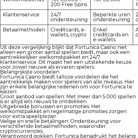
200 Free Spins
Klantenservice
24/7
Beperkte uren
ondersteuning
ondersteuning
Betaalmethoden
Creditcards, e-
Enkel
wallets, crypto
creditcards en
e-wallets
Uit deze vergelijking blijkt dat Fortunica Casino niet
alleen een groter aantal spellen biedt, maar ook een
aantrekkelijker welkomstpakket en 24/7
klantenservice. Dit maakt het een uitstekende keuze
voor zowel nieuwe als ervaren spelers.
Belangrijkste voordelen
Fortunica Casino biedt talloze voordelen die het
aantrekkelijk maken voor spelers van alle niveaus. Hier
zijn enkele belangrijke redenen om voor Fortunica te
kiezen:
Groot aanbod van spellen: Met meer dan 5.000 spellen
is er altijd iets nieuws te ontdekken.
Uitgebreide bonussen en promoties: Het
welkomstpakket en regelmatige promoties zorgen
voor extra speelplezier.
Veilige en snelle betalingen: Ondersteuning voor
verschillende betaalmethoden, waaronder
cryptocurrencies.
Verantwoord gokken: Fortunica benadrukt het belang