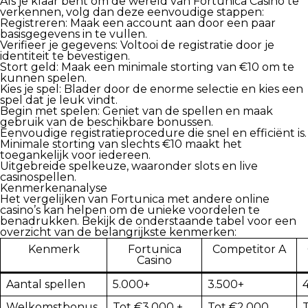
Als je klaar bent om de wereld van Fortunica Casino te
verkennen, volg dan deze eenvoudige stappen:
Registreren:
Maak een account aan door een paar
basisgegevens in te vullen.
Verifieer je gegevens:
Voltooi de registratie door je
identiteit te bevestigen.
Stort geld:
Maak een minimale storting van €10 om te
kunnen spelen.
Kies je spel:
Blader door de enorme selectie en kies een
spel dat je leuk vindt.
Begin met spelen:
Geniet van de spellen en maak
gebruik van de beschikbare bonussen.
Eenvoudige registratieprocedure die snel en efficiënt is.
Minimale storting van slechts €10 maakt het
toegankelijk voor iedereen.
Uitgebreide spelkeuze, waaronder slots en live
casinospellen.
Kenmerkenanalyse
Het vergelijken van Fortunica met andere online
casino’s kan helpen om de unieke voordelen te
benadrukken. Bekijk de onderstaande tabel voor een
overzicht van de belangrijkste kenmerken:
Kenmerk
Fortunica
Competitor A
Casino
Aantal spellen
5.000+
3.500+
Welkomstbonus
Tot €3.000 +
Tot €2.000
T