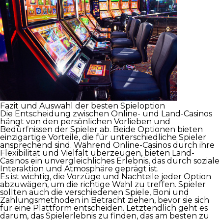
Fazit und Auswahl der besten Spieloption
Die Entscheidung zwischen Online- und Land-Casinos
hängt von den persönlichen Vorlieben und
Bedürfnissen der Spieler ab. Beide Optionen bieten
einzigartige Vorteile, die für unterschiedliche Spieler
ansprechend sind. Während Online-Casinos durch ihre
Flexibilität und Vielfalt überzeugen, bieten Land-
Casinos ein unvergleichliches Erlebnis, das durch soziale
Interaktion und Atmosphäre geprägt ist.
Es ist wichtig, die Vorzüge und Nachteile jeder Option
abzuwägen, um die richtige Wahl zu treffen. Spieler
sollten auch die verschiedenen Spiele, Boni und
Zahlungsmethoden in Betracht ziehen, bevor sie sich
für eine Plattform entscheiden. Letztendlich geht es
darum, das Spielerlebnis zu finden, das am besten zu