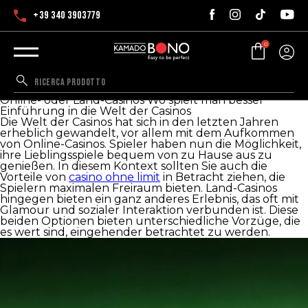
+39 340 3903779
0
Online- oder Land-Casinos Wo spielt man besser
Online- oder Land-Casinos Wo spielt man besser
Einführung in die Welt der Casinos
Die Welt der Casinos hat sich in den letzten Jahren
erheblich gewandelt, vor allem mit dem Aufkommen
von Online-Casinos. Spieler haben nun die Möglichkeit,
ihre Lieblingsspiele bequem von zu Hause aus zu
genießen. In diesem Kontext sollten Sie auch die
Vorteile von
casino ohne limit
in Betracht ziehen, die
Spielern maximalen Freiraum bieten. Land-Casinos
hingegen bieten ein ganz anderes Erlebnis, das oft mit
Glamour und sozialer Interaktion verbunden ist. Diese
beiden Optionen bieten unterschiedliche Vorzüge, die
es wert sind, eingehender betrachtet zu werden.