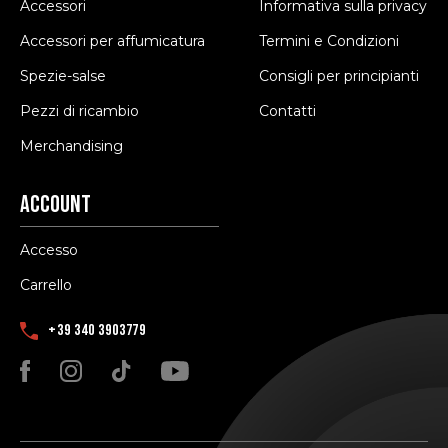
Accessori
Informativa sulla privacy
Accessori per affumicatura
Termini e Condizioni
Spezie-salse
Consigli per principianti
Pezzi di ricambio
Contatti
Merchandising
Account
Accesso
Carrello
+39 340 3903779