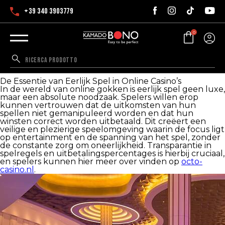
+39 340 3903779
0
Omarm het baanbrekende fair play-perspectief van
Octo Casino
De Essentie van Eerlijk Spel in Online Casino’s
In de wereld van online gokken is eerlijk spel geen luxe,
maar een absolute noodzaak. Spelers willen erop
kunnen vertrouwen dat de uitkomsten van hun
spellen niet gemanipuleerd worden en dat hun
winsten correct worden uitbetaald. Dit creëert een
veilige en plezierige speelomgeving waarin de focus ligt
op entertainment en de spanning van het spel, zonder
de constante zorg om oneerlijkheid. Transparantie in
spelregels en uitbetalingspercentages is hierbij cruciaal,
en spelers kunnen hier meer over vinden op
octo-
casino.nl
.