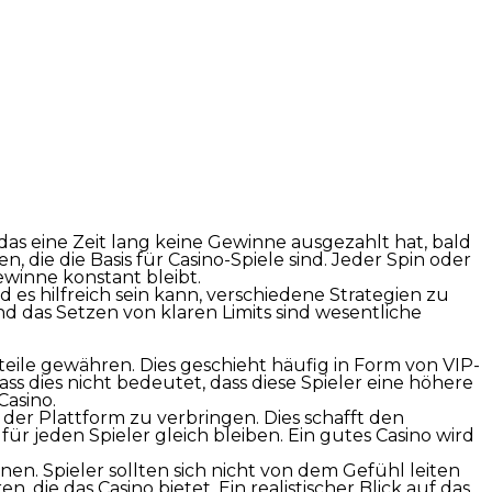
l, das eine Zeit lang keine Gewinne ausgezahlt hat, bald
ie die Basis für Casino-Spiele sind. Jeder Spin oder
ewinne konstant bleibt.
d es hilfreich sein kann, verschiedene Strategien zu
d das Setzen von klaren Limits sind wesentliche
teile gewähren. Dies geschieht häufig in Form von VIP-
ss dies nicht bedeutet, dass diese Spieler eine höhere
Casino.
der Plattform zu verbringen. Dies schafft den
für jeden Spieler gleich bleiben. Ein gutes Casino wird
en. Spieler sollten sich nicht von dem Gefühl leiten
 die das Casino bietet. Ein realistischer Blick auf das