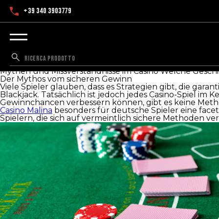
+39 340 3903779
Mythen und Missverständnisse im Casino Welche Geschi
Mythen und Missverständnisse im Casino Welche Geschi
Der Mythos vom sicheren Gewinn
Viele Spieler glauben, dass es Strategien gibt, die gara
Blackjack. Tatsächlich ist jedoch jedes Casino-Spiel im 
Gewinnchancen verbessern können, gibt es keine Method
Casino Malina
besonders für deutsche Spieler eine facet
Spielern, die sich auf vermeintlich sichere Methoden ver