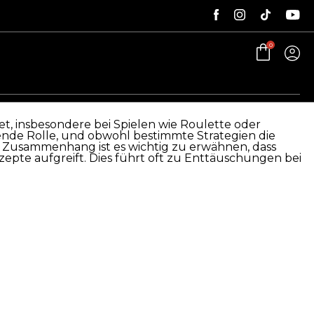
0
tet, insbesondere bei Spielen wie Roulette oder
eidende Rolle, und obwohl bestimmte Strategien die
m Zusammenhang ist es wichtig zu erwähnen, dass
zepte aufgreift. Dies führt oft zu Enttäuschungen bei