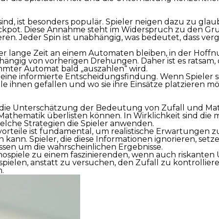
 sind, ist besonders populär. Spieler neigen dazu zu gl
n Jackpot. Diese Annahme steht im Widerspruch zu den 
ren. Jeder Spin ist unabhängig, was bedeutet, dass ver
er lange Zeit an einem Automaten bleiben, in der Hoffnu
ängig von vorherigen Drehungen. Daher ist es ratsam, d
immter Automat bald „auszahlen“ wird.
r eine informierte Entscheidungsfindung. Wenn Spieler 
le ihnen gefallen und wo sie ihre Einsätze platzieren m
 die Unterschätzung der Bedeutung von Zufall und Mathe
hematik überlisten können. In Wirklichkeit sind die me
elche Strategien die Spieler anwenden.
teile ist fundamental, um realistische Erwartungen zu
n kann. Spieler, die diese Informationen ignorieren, setze
ssen um die wahrscheinlichen Ergebnisse.
spiele zu einem faszinierenden, wenn auch riskanten Un
ielen, anstatt zu versuchen, den Zufall zu kontrollier
.