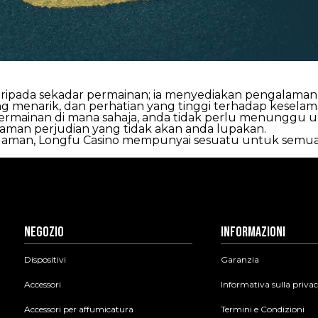
ripada sekadar permainan; ia menyediakan pengalaman 
g menarik, dan perhatian yang tinggi terhadap keselama
rmainan di mana sahaja, anda tidak perlu menunggu u
alaman perjudian yang tidak akan anda lupakan.
aman, Longfu Casino mempunyai sesuatu untuk semua 
Negozio
Informazioni
Dispositivi
Garanzia
Accessori
Informativa sulla priva
Accessori per affumicatura
Termini e Condizioni