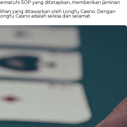
n mematuhi SOP yang ditetapkan, memberikan jaminan
ihan yang ditawarkan oleh Longfu Casino. Dengan
ngfu Casino adalah selesa dan selamat.