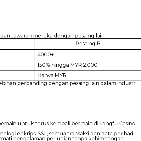
dan tawaran mereka dengan pesaing lain:
Pesaing B
4000+
150% hingga MYR 2,000
Hanya MYR
bihan berbanding dengan pesaing lain dalam industri
emain untuk terus kembali bermain di Longfu Casino.
gi enkripsi SSL, semua transaksi dan data peribadi
enikmati pengalaman perjudian tanpa kebimbangan