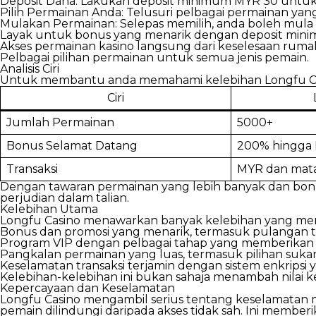
Deposit Dana:
Lakukan deposit minimum MYR 30 untuk
Pilih Permainan Anda:
Telusuri pelbagai permainan yang 
Mulakan Permainan:
Selepas memilih, anda boleh mula
Layak untuk bonus yang menarik dengan deposit min
Akses permainan kasino langsung dari keselesaan ruma
Pelbagai pilihan permainan untuk semua jenis pemain.
Analisis Ciri
Untuk membantu anda memahami kelebihan Longfu Casin
Ciri
Jumlah Permainan
5000+
Bonus Selamat Datang
200% hingga 
Transaksi
MYR dan mata
Dengan tawaran permainan yang lebih banyak dan bonus
perjudian dalam talian.
Kelebihan Utama
Longfu Casino menawarkan banyak kelebihan yang memb
Bonus dan promosi yang menarik, termasuk pulangan 
Program VIP dengan pelbagai tahap yang memberikan l
Pangkalan permainan yang luas, termasuk pilihan suka
Keselamatan transaksi terjamin dengan sistem enkripsi 
Kelebihan-kelebihan ini bukan sahaja menambah nilai 
Kepercayaan dan Keselamatan
Longfu Casino mengambil serius tentang keselamatan 
pemain dilindungi daripada akses tidak sah. Ini memb