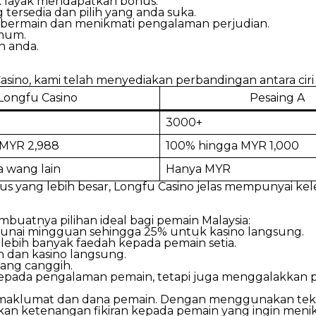
 layak mendapatkan bonus.
tersedia dan pilih yang anda suka.
 bermain dan menikmati pengalaman perjudian.
imum.
h anda.
o, kami telah menyediakan perbandingan antara ciri 
Longfu Casino
Pesaing A
3000+
MYR 2,988
100% hingga MYR 1,000
 wang lain
Hanya MYR
 yang lebih besar, Longfu Casino jelas mempunyai kele
uatnya pilihan ideal bagi pemain Malaysia:
tunai mingguan sehingga 25% untuk kasino langsung.
ebih banyak faedah kepada pemain setia.
n dan kasino langsung.
yang canggih.
kepada pengalaman pemain, tetapi juga menggalakkan p
maklumat dan dana pemain. Dengan menggunakan teknolo
erikan ketenangan fikiran kepada pemain yang ingin m