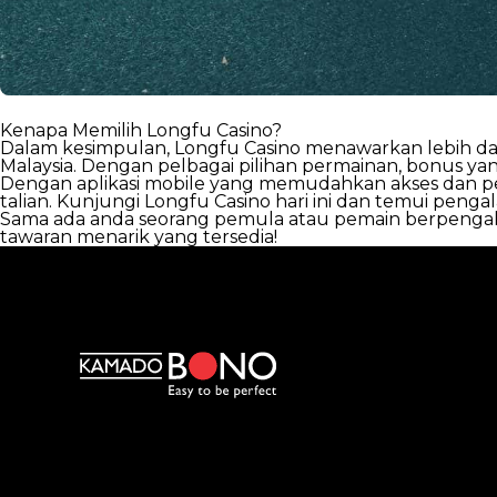
Kenapa Memilih Longfu Casino?
Dalam kesimpulan, Longfu Casino menawarkan lebih da
Malaysia. Dengan pelbagai pilihan permainan, bonus yan
Dengan aplikasi mobile yang memudahkan akses dan pe
talian. Kunjungi Longfu Casino hari ini dan temui peng
Sama ada anda seorang pemula atau pemain berpengal
tawaran menarik yang tersedia!