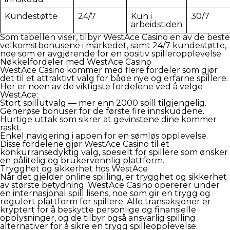
Kundestøtte
24/7
Kun i
30/7
arbeidstiden
Som tabellen viser, tilbyr WestAce Casino en av de beste
velkomstbonusene i markedet, samt 24/7 kundestøtte,
noe som er avgjørende for en positiv spilleropplevelse.
Nøkkelfordeler med WestAce Casino
WestAce Casino kommer med flere fordeler som gjør
det til et attraktivt valg for både nye og erfarne spillere.
Her er noen av de viktigste fordelene ved å velge
WestAce:
Stort spillutvalg — mer enn 2000 spill tilgjengelig.
Generøse bonuser for de første fire innskuddene.
Hurtige uttak som sikrer at gevinstene dine kommer
raskt.
Enkel navigering i appen for en sømløs opplevelse.
Disse fordelene gjør WestAce Casino til et
konkurransedyktig valg, spesielt for spillere som ønsker
en pålitelig og brukervennlig plattform.
Trygghet og sikkerhet hos WestAce
Når det gjelder online spilling, er trygghet og sikkerhet
av største betydning. WestAce Casino opererer under
en internasjonal spill lisens, noe som gir en trygg og
regulert plattform for spillere. Alle transaksjoner er
kryptert for å beskytte personlige og finansielle
opplysninger, og de tilbyr også ansvarlig spilling
alternativer for å sikre en trygg spilleopplevelse.