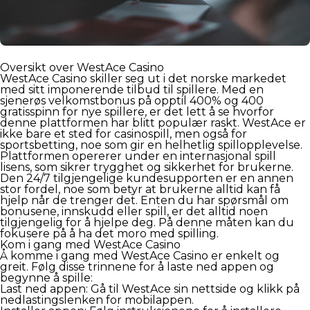
Oversikt over WestAce Casino
WestAce Casino skiller seg ut i det norske markedet
med sitt imponerende tilbud til spillere. Med en
sjenerøs velkomstbonus på opptil 400% og 400
gratisspinn for nye spillere, er det lett å se hvorfor
denne plattformen har blitt populær raskt. WestAce er
ikke bare et sted for casinospill, men også for
sportsbetting, noe som gir en helhetlig spillopplevelse.
Plattformen opererer under en internasjonal spill
lisens, som sikrer trygghet og sikkerhet for brukerne.
Den 24/7 tilgjengelige kundesupporten er en annen
stor fordel, noe som betyr at brukerne alltid kan få
hjelp når de trenger det. Enten du har spørsmål om
bonusene, innskudd eller spill, er det alltid noen
tilgjengelig for å hjelpe deg. På denne måten kan du
fokusere på å ha det moro med spilling.
Kom i gang med WestAce Casino
Å komme i gang med WestAce Casino er enkelt og
greit. Følg disse trinnene for å laste ned appen og
begynne å spille:
Last ned appen:
Gå til WestAce sin nettside og klikk på
nedlastingslenken for mobilappen.