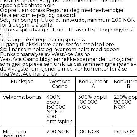
Installer appen:
Følg instruksjonene for å installere
appen på enheten din.
Opprett en konto:
Registrer deg med nødvendige
detaljer som e-post og passord.
Sett inn penger:
Utfør et innskudd, minimum 200 NOK,
for å begynne å spille.
Utforsk spillutvalget:
Finn ditt favorittspill og begynn å
spille.
Rask og enkel registreringsprosess.
Tilgang til eksklusive bonuser for mobilspillere.
Spill når som helst og hvor som helst med appen.
Funksjonsanalyse av WestAce Casino
WestAce Casino tilbyr en rekke spennende funksjoner
som gjør opplevelsen unik. La oss sammenligne noen av
de viktigste funksjonene med konkurrenter for å se
hva WestAce har å tilby.
Funksjon
WestAce
Konkurrent
Konkurr
Casino
A
B
Velkomstbonus
400%
300% opptil
250% opp
opptil
100,000
80,000
150,000
NOK
NOK
NOK +
400
gratisspinn
Minimum
200 NOK
100 NOK
150 NOK
innskudd