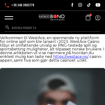
+39 340 3903779
0
Master mobilspill: Hvordan laste ned WestAce casino-
appen enkelt og raskt
Velkommen til WestAce, en spennende ny plattform
for online spill som ble lansert i 2023. WestAce Casino
tilbyr et omfattende utvalg av RNG-testede spill og
sportsbetting muligheter, alt tilpasset norske brukere. I
denne artikkelen vil vi se nærmere på hvordan du
enklest mulig kan laste ned
https://westace.no/
casino-
appen, samt hva som gjør dette casinoet unikt.