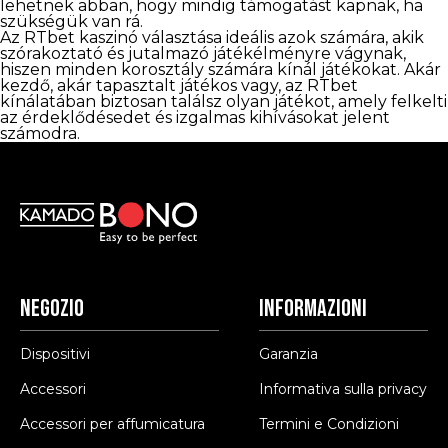
lehetnek abban, hogy mindig támogatást kapnak, ha
szükségük van rá.
Az RTbet kaszinó választása ideális azok számára, akik
szórakoztató és jutalmazó játékélményre vágynak,
hiszen minden korosztály számára kínál játékokat. Akár
kezdő, akár tapasztalt játékos vagy, az RTbet
kínálatában biztosan találsz olyan játékot, amely felkelti
az érdeklődésedet és izgalmas kihívásokat jelent
számodra.
Negozio
Informazioni
Dispositivi
Garanzia
Accessori
Informativa sulla privacy
Accessori per affumicatura
Termini e Condizioni