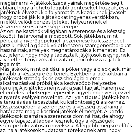
megismerni. A játékok szabályainak megértése segít
abban, hogy a lehető legjobb döntéseket hozzuk, és a
játéknak élvezzük a folyamatát. A kezdőknek javasolt,
hogy próbálják ki a játékokat ingyenes verziókban,
mielőtt valódi pénzes téteket helyeznének el.
A szerencse és a készség szerepe
Az online kaszinók világában a szerencse és a készség
közötti határvonal elmosódott. Sok játékban, mint
például a nyerőgépeknél, a szerencse kulcsszerepet
játszik, mivel a gépek véletlenszerű számgenerátorokat
használnak, amelyek meghatározzák a kimenetet. Ez
azt jelenti, hogy még a tapasztalt játékosok is eshetnek
a véletlen tényezők áldozatául, ami fokozza a játék
izgalmát.
Más játékok, mint például a póker vagy a blackjack, már
inkább a készségre építenek. Ezekben a játékokban a
játékosok stratégiák és pszichológiai elemek
alkalmazásával próbálják a kedvezőbb helyzetbe
kerülni. A jó játékos nemcsak a saját lapjait, hanem az
ellenfelek lehetséges lépéseit is figyelembe veszi, ezzel
a nyerési esélyeit növelheti. Az ilyen típusú játékokban
a tanulás és a tapasztalat kulcsfontosságú a sikerhez.
Összességében a szerencse és a készség összhangja
határozza meg a kaszinói játékok élményét. A kezdő
játékosok számára a szerencse dominálhat, de ahogy
egyre tapasztaltabbak lesznek, úgy a készségek
szerepe fokozatosan növekszik. A legjobb megközelítés
az, ha a játékosok tudatosan törekednek arra, hogy