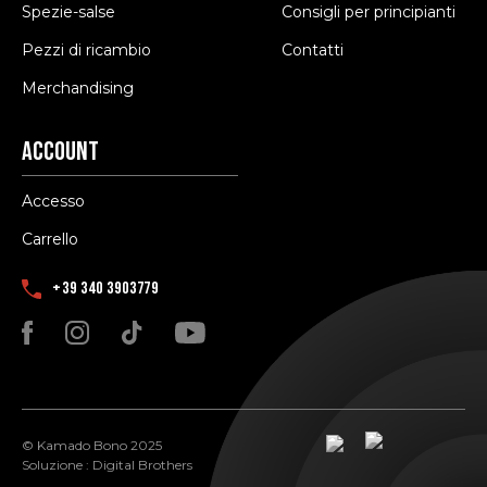
Spezie-salse
Consigli per principianti
Pezzi di ricambio
Contatti
Merchandising
Account
Accesso
Carrello
+39 340 3903779
© Kamado Bono 2025
Soluzione :
Digital Brothers