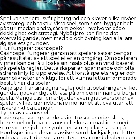
Spel kan variera i svårighetsgrad och kräver olika nivåer
av strategi och taktik. Vissa spel, som slots, bygger helt
på tur, medan andra, såsom poker, involverar både
skicklighet och strategi. Nybörjare kan finna det
överväldigande, men med tid och övning kan alla lära
sig spelets grunder.
Hur fungerar casinospel?
Casinospel fungerar genom att spelare satsar pengar
på resultatet av ett spel eller en omgång. Om spelaren
vinner kan de få tillbaka sin insats plus en vinst baserat
på spelets regler. Detta skapar en spännande och ofta
adrenalinfylld upplevelse. Att förstå spelets regler och
sannolikheter är viktigt för att kunna fatta informerade
beslut när du spelar.
Varje spel har sina egna regler och utbetalningar, vilket
gör det nödvändigt att läsa på om dem innan du börjar
spela. Många casinon erbjuder även gratisversioner av
spelen, vilket ger nybörjare möjlighet att öva utan att
riskera riktiga pengar.
Typer av casinospel
Casinospel kan grovt delas in i tre kategorier: slots,
bordsspel och live casinospel. Slots är maskiner med
snurrande hjul och symboler som spelare satsar på.
Bordsspel inkluderar klassiker som blackjack, roulette
och baccarat, där spelare interagerar med dealern och