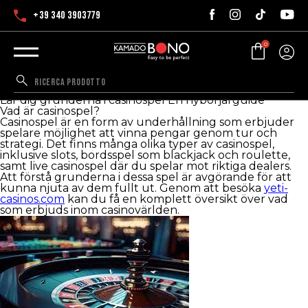
+39 340 3903779
0
Lär dig grunderna i casinospel En nybörjarguide
Lär dig grunderna i casinospel En nybörjarguide
Vad är casinospel?
Casinospel är en form av underhållning som erbjuder
spelare möjlighet att vinna pengar genom tur och
strategi. Det finns många olika typer av casinospel,
inklusive slots, bordsspel som blackjack och roulette,
samt live casinospel där du spelar mot riktiga dealers.
Att förstå grunderna i dessa spel är avgörande för att
kunna njuta av dem fullt ut. Genom att besöka
yeti-
casinos.com
kan du få en komplett översikt över vad
som erbjuds inom casinovärlden.