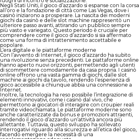
luoghi di incontro e socializzazione.
Negli Stati Uniti, il gioco d’azzardo si espanse con la corsa
all’oro e la fondazione di città come Las Vegas, dove i
casinò iniziarono a prosperare. La nascita dei moderni
giochi da casinò e delle slot machine rappresentò un
ulteriore passo avanti, attirando un pubblico sempre
più vasto e variegato. Questo periodo è cruciale per
comprendere come il gioco d’azzardo si sia affermato
come una forma di intrattenimento accettabile e
popolare.
L’era digitale e le piattaforme moderne
Con l’avvento di Internet, il gioco d’azzardo ha subito
una rivoluzione senza precedenti. Le piattaforme online
hanno aperto nuovi orizzonti, permettendo agli utenti
di scommettere comodamente da casa propria. I casinò
online offrono una vasta gamma di giochi, dalle slot
machine ai giochi da tavolo, rendendo l’esperienza di
gioco accessibile a chiunque abbia una connessione a
Internet.
Inoltre, la tecnologia ha reso possibile l’integrazione di
elementi innovativi, come i casinò dal vivo, che
permettono ai giocatori di interagire con croupier reali
tramite videochiamata. Le piattaforme moderne sono
anche caratterizzate da bonus e promozioni attraenti,
rendendo il gioco d’azzardo un’attività ancora più
allettante. Tuttavia, questo sviluppo ha sollevato
interrogativi riguardo alla sicurezza e all’etica del gioco,
facendo emergere la necessità di una