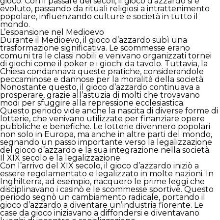
gioco. Con il passare dei secoli, il gioco d’azzardo si è
evoluto, passando da rituali religiosi a intrattenimento
popolare, influenzando culture e società in tutto il
mondo.
L’espansione nel Medioevo
Durante il Medioevo, il gioco d’azzardo subì una
trasformazione significativa. Le scommesse erano
comuni tra le classi nobili e venivano organizzati tornei
di giochi come il poker e i giochi da tavolo. Tuttavia, la
Chiesa condannava queste pratiche, considerandole
peccaminose e dannose per la moralità della società.
Nonostante questo, il gioco d’azzardo continuava a
prosperare, grazie all’astuzia di molti che trovavano
modi per sfuggire alla repressione ecclesiastica.
Questo periodo vide anche la nascita di diverse forme di
lotterie, che venivano utilizzate per finanziare opere
pubbliche e benefiche. Le lotterie divennero popolari
non solo in Europa, ma anche in altre parti del mondo,
segnando un passo importante verso la legalizzazione
del gioco d’azzardo e la sua integrazione nella società.
Il XIX secolo e la legalizzazione
Con l’arrivo del XIX secolo, il gioco d’azzardo iniziò a
essere regolamentato e legalizzato in molte nazioni. In
Inghilterra, ad esempio, nacquero le prime leggi che
disciplinavano i casinò e le scommesse sportive. Questo
periodo segnò un cambiamento radicale, portando il
gioco d’azzardo a diventare un’industria fiorente. Le
case da gioco iniziavano a diffondersi e diventavano