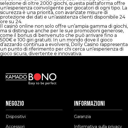
selezione di oltre 2000 giochi, questa piattaforma offre
un’esperienza coinvolgente per giocatori di ogni tipo. La
sicurezza è una priorità, con avanzate misure di
protezione dei dati e un’assistenza clienti disponibile 24
ore su 24.
Il casinò online non solo offre un’ampia gamma di giochi,
ma si distingue anche per le sue promozioni generose,
come il bonus di benvenuto che può arrivare fino a
500€ e 100 giri gratuiti. In un mondo dove il gioco
d’azzardo continua a evolversi, Dolly Casino rappresenta
un punto di riferimento per chi cerca un’esperienza di
gioco sicura, divertente e innovativa.
Negozio
Informazioni
Dispositivi
Garanzia
Accessori
Informativa sulla privacy