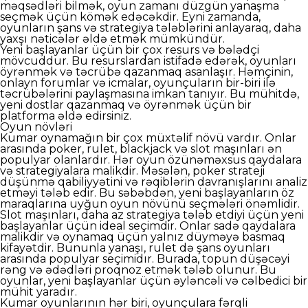
məqsədləri bilmək, oyun zamanı düzgün yanaşma
seçmək üçün kömək edəcəkdir. Eyni zamanda,
oyunların şans və strategiya tələblərini anlayaraq, daha
yaxşı nəticələr əldə etmək mümkündür.
Yeni başlayanlar üçün bir çox resurs və bələdçi
mövcuddur. Bu resurslardan istifadə edərək, oyunları
öyrənmək və təcrübə qazanmaq asanlaşır. Həmçinin,
onlayn forumlar və icmalar, oyunçuların bir-biri ilə
təcrübələrini paylaşmasına imkan tanıyır. Bu mühitdə,
yeni dostlar qazanmaq və öyrənmək üçün bir
platforma əldə edirsiniz.
Oyun növləri
Kumar oynamağın bir çox müxtəlif növü vardır. Onlar
arasında poker, rulet, blackjack və slot maşınları ən
populyar olanlardır. Hər oyun özünəməxsus qaydalara
və strategiyalara malikdir. Məsələn, poker strateji
düşünmə qabiliyyətini və rəqiblərin davranışlarını analiz
etməyi tələb edir. Bu səbəbdən, yeni başlayanların öz
maraqlarına uyğun oyun növünü seçmələri önəmlidir.
Slot maşınları, daha az strategiya tələb etdiyi üçün yeni
başlayanlar üçün ideal seçimdir. Onlar sadə qaydalara
malikdir və oynamaq üçün yalnız düyməyə basmaq
kifayətdir. Bununla yanaşı, rulet də şans oyunları
arasında populyar seçimidır. Burada, topun düşəcəyi
rəng və ədədləri proqnoz etmək tələb olunur. Bu
oyunlar, yeni başlayanlar üçün əyləncəli və cəlbedici bir
mühit yaradır.
Kumar oyunlarının hər biri, oyunçulara fərqli