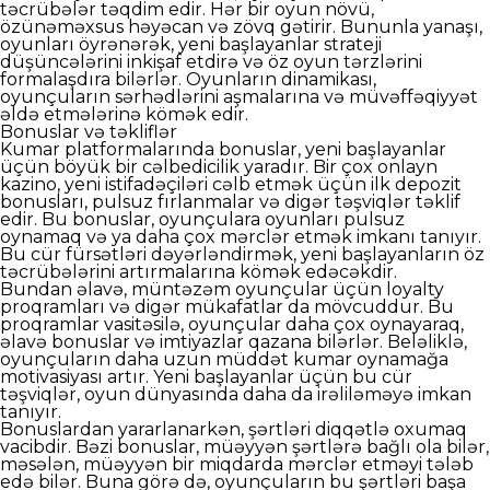
təcrübələr təqdim edir. Hər bir oyun növü,
özünəməxsus həyəcan və zövq gətirir. Bununla yanaşı,
oyunları öyrənərək, yeni başlayanlar strateji
düşüncələrini inkişaf etdirə və öz oyun tərzlərini
formalaşdıra bilərlər. Oyunların dinamikası,
oyunçuların sərhədlərini aşmalarına və müvəffəqiyyət
əldə etmələrinə kömək edir.
Bonuslar və təkliflər
Kumar platformalarında bonuslar, yeni başlayanlar
üçün böyük bir cəlbedicilik yaradır. Bir çox onlayn
kazino, yeni istifadəçiləri cəlb etmək üçün ilk depozit
bonusları, pulsuz fırlanmalar və digər təşviqlər təklif
edir. Bu bonuslar, oyunçulara oyunları pulsuz
oynamaq və ya daha çox mərclər etmək imkanı tanıyır.
Bu cür fürsətləri dəyərləndirmək, yeni başlayanların öz
təcrübələrini artırmalarına kömək edəcəkdir.
Bundan əlavə, müntəzəm oyunçular üçün loyalty
proqramları və digər mükafatlar da mövcuddur. Bu
proqramlar vasitəsilə, oyunçular daha çox oynayaraq,
əlavə bonuslar və imtiyazlar qazana bilərlər. Beləliklə,
oyunçuların daha uzun müddət kumar oynamağa
motivasiyası artır. Yeni başlayanlar üçün bu cür
təşviqlər, oyun dünyasında daha da irəliləməyə imkan
tanıyır.
Bonuslardan yararlanarkən, şərtləri diqqətlə oxumaq
vacibdir. Bəzi bonuslar, müəyyən şərtlərə bağlı ola bilər,
məsələn, müəyyən bir miqdarda mərclər etməyi tələb
edə bilər. Buna görə də, oyunçuların bu şərtləri başa