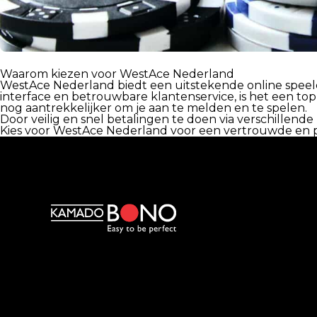
Waarom kiezen voor WestAce Nederland
WestAce Nederland biedt een uitstekende online speeler
interface en betrouwbare klantenservice, is het een t
nog aantrekkelijker om je aan te melden en te spelen.
Door veilig en snel betalingen te doen via verschillend
Kies voor WestAce Nederland voor een vertrouwde en pl