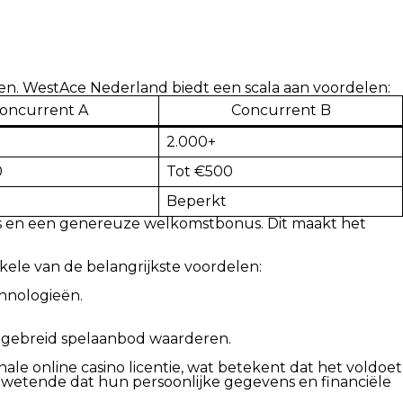
ken. WestAce Nederland biedt een scala aan voordelen:
oncurrent A
Concurrent B
2.000+
0
Tot €500
Beperkt
gus en een genereuze welkomstbonus. Dit maakt het
kele van de belangrijkste voordelen:
hnologieën.
tgebreid spelaanbod waarderen.
nale online casino licentie, wat betekent dat het voldoet
, wetende dat hun persoonlijke gegevens en financiële