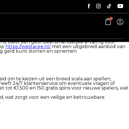
0
nd biedt een gebruikersvriendelijke ervaring voor
 op
https://westacee.nl/
, met een uitgebreid aanbod van
lig geld kunt storten en opnemen.
id om te kiezen uit een breed scala aan spellen,
 heeft 24/7 klantenservice om eventuele vragen of
tot €1.500 en 150 gratis spins voor nieuwe spelers, wat
rd, wat zorgt voor een veilige en betrouwbare
.