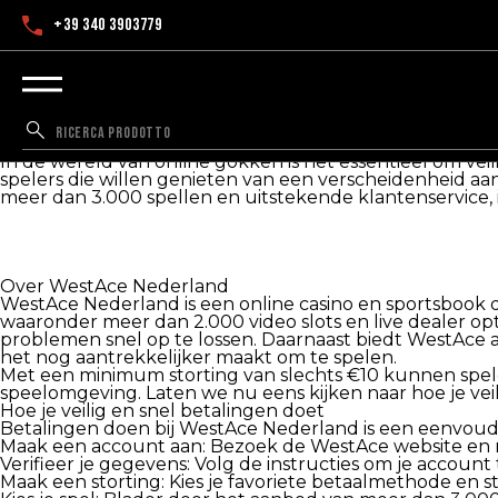
+39 340 3903779
Hoe je veilig en snel betalingen doet met WestAce Neder
In de wereld van online gokken is het essentieel om ve
spelers die willen genieten van een verscheidenheid a
meer dan 3.000 spellen en uitstekende klantenservice, 
Over WestAce Nederland
WestAce Nederland is een online casino en sportsbook da
waaronder meer dan 2.000 video slots en live dealer o
problemen snel op te lossen. Daarnaast biedt WestAce a
het nog aantrekkelijker maakt om te spelen.
Met een minimum storting van slechts €10 kunnen spelers
speelomgeving. Laten we nu eens kijken naar hoe je vei
Hoe je veilig en snel betalingen doet
Betalingen doen bij WestAce Nederland is een eenvoudi
Maak een account aan:
Bezoek de WestAce website en re
Verifieer je gegevens:
Volg de instructies om je account t
Maak een storting:
Kies je favoriete betaalmethode en s