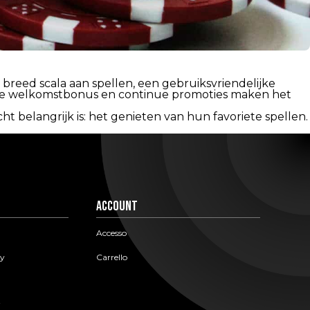
breed scala aan spellen, een gebruiksvriendelijke
ijke welkomstbonus en continue promoties maken het
t belangrijk is: het genieten van hun favoriete spellen.
Account
Accesso
cy
Carrello
i