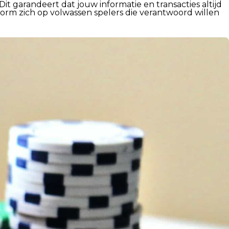
garandeert dat jouw informatie en transacties altijd
form zich op volwassen spelers die verantwoord willen