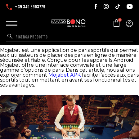
+39 340 3903779
0
Guide pour débutants sur Mojabet : commencez à
jouer facilement
Mojabet est une application de paris sportifs qui permet
aux utilisateurs de placer des paris en ligne de manière
sécurisée et fiable. Conçue pour les appareils Android,
Mojabet offre une interface conviviale et une large
gamme d’options de paris. Dans cet article, nous allons
explorer comment
Mojabet APK
facilite l’accès aux paris
sportifs tout en mettant en avant ses fonctionnalités et
ses avantages.