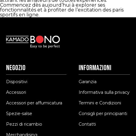
attirant les amateurs de toutes expériences.
Commencez dès aujourd’hui à explorer ses
fonctionnalités et à profiter de l’excitation des paris
sportifs en ligne.
Negozio
Informazioni
Dispositivi
Garanzia
Accessori
Informativa sulla privacy
Accessori per affumicatura
Termini e Condizioni
Spezie-salse
Consigli per principianti
Pezzi di ricambio
Contatti
Merchandising