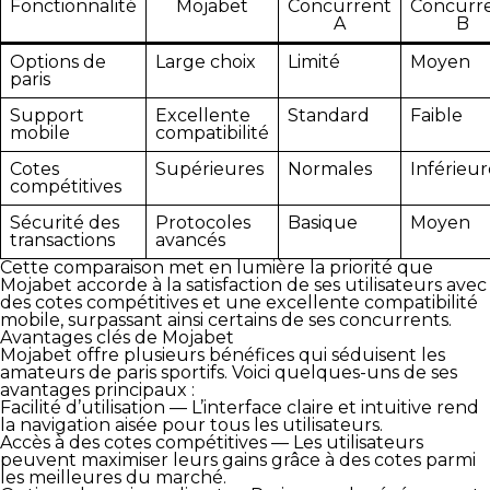
Fonctionnalité
Mojabet
Concurrent
Concurr
A
B
Options de
Large choix
Limité
Moyen
paris
Support
Excellente
Standard
Faible
mobile
compatibilité
Cotes
Supérieures
Normales
Inférieur
compétitives
Sécurité des
Protocoles
Basique
Moyen
transactions
avancés
Cette comparaison met en lumière la priorité que
Mojabet accorde à la satisfaction de ses utilisateurs avec
des cotes compétitives et une excellente compatibilité
mobile, surpassant ainsi certains de ses concurrents.
Avantages clés de Mojabet
Mojabet offre plusieurs bénéfices qui séduisent les
amateurs de paris sportifs. Voici quelques-uns de ses
avantages principaux :
Facilité d’utilisation — L’interface claire et intuitive rend
la navigation aisée pour tous les utilisateurs.
Accès à des cotes compétitives — Les utilisateurs
peuvent maximiser leurs gains grâce à des cotes parmi
les meilleures du marché.