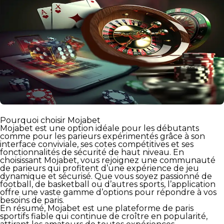
Pourquoi choisir Mojabet
Mojabet est une option idéale pour les débutants
comme pour les parieurs expérimentés grâce à son
interface conviviale, ses cotes compétitives et ses
fonctionnalités de sécurité de haut niveau. En
choisissant Mojabet, vous rejoignez une communauté
de parieurs qui profitent d’une expérience de jeu
dynamique et sécurisé. Que vous soyez passionné de
football, de basketball ou d’autres sports, l’application
offre une vaste gamme d’options pour répondre à vos
besoins de paris.
En résumé, Mojabet est une plateforme de paris
sportifs fiable qui continue de croître en popularité,