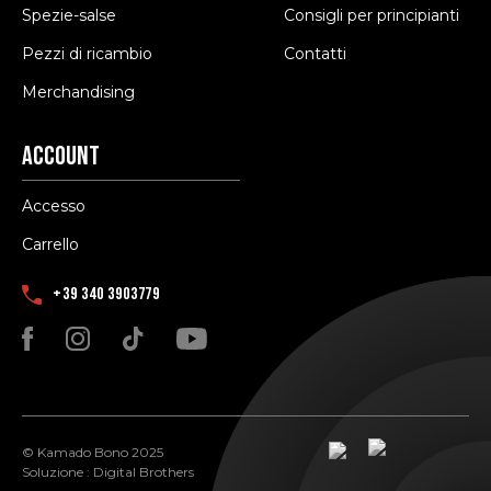
Spezie-salse
Consigli per principianti
Pezzi di ricambio
Contatti
Merchandising
Account
Accesso
Carrello
+39 340 3903779
© Kamado Bono 2025
Soluzione :
Digital Brothers