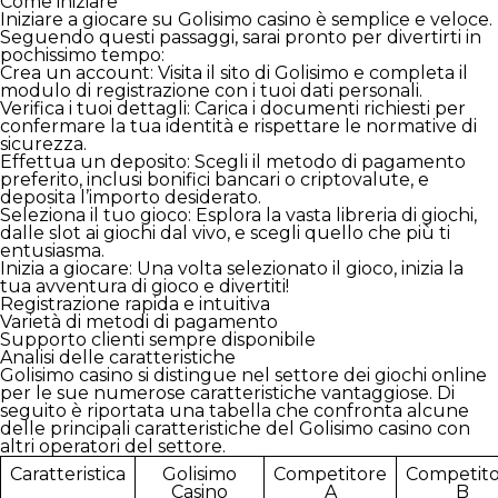
Come iniziare
Iniziare a giocare su Golisimo casino è semplice e veloce.
Seguendo questi passaggi, sarai pronto per divertirti in
pochissimo tempo:
Crea un account:
Visita il sito di Golisimo e completa il
modulo di registrazione con i tuoi dati personali.
Verifica i tuoi dettagli:
Carica i documenti richiesti per
confermare la tua identità e rispettare le normative di
sicurezza.
Effettua un deposito:
Scegli il metodo di pagamento
preferito, inclusi bonifici bancari o criptovalute, e
deposita l’importo desiderato.
Seleziona il tuo gioco:
Esplora la vasta libreria di giochi,
dalle slot ai giochi dal vivo, e scegli quello che più ti
entusiasma.
Inizia a giocare:
Una volta selezionato il gioco, inizia la
tua avventura di gioco e divertiti!
Registrazione rapida e intuitiva
Varietà di metodi di pagamento
Supporto clienti sempre disponibile
Analisi delle caratteristiche
Golisimo casino si distingue nel settore dei giochi online
per le sue numerose caratteristiche vantaggiose. Di
seguito è riportata una tabella che confronta alcune
delle principali caratteristiche del Golisimo casino con
altri operatori del settore.
Caratteristica
Golisimo
Competitore
Competit
Casino
A
B