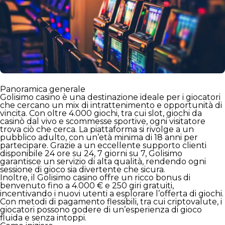
Panoramica generale
Golisimo casino è una destinazione ideale per i giocatori
che cercano un mix di intrattenimento e opportunità di
vincita. Con oltre 4.000 giochi, tra cui slot, giochi da
casinò dal vivo e scommesse sportive, ogni visitatore
trova ciò che cerca. La piattaforma si rivolge a un
pubblico adulto, con un’età minima di 18 anni per
partecipare. Grazie a un eccellente supporto clienti
disponibile 24 ore su 24, 7 giorni su 7, Golisimo
garantisce un servizio di alta qualità, rendendo ogni
sessione di gioco sia divertente che sicura.
Inoltre, il Golisimo casino offre un ricco bonus di
benvenuto fino a 4.000 € e 250 giri gratuiti,
incentivando i nuovi utenti a esplorare l’offerta di giochi.
Con metodi di pagamento flessibili, tra cui criptovalute, i
giocatori possono godere di un’esperienza di gioco
fluida e senza intoppi.