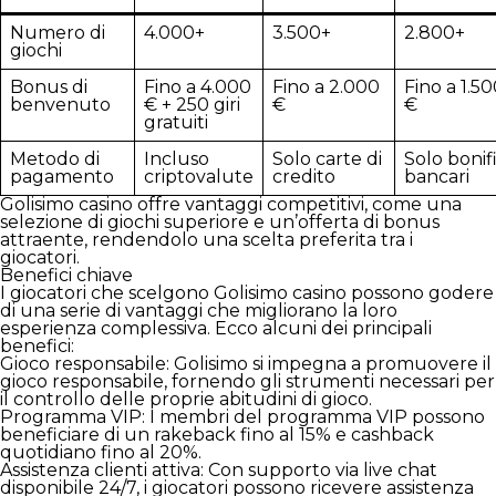
Numero di
4.000+
3.500+
2.800+
giochi
Bonus di
Fino a 4.000
Fino a 2.000
Fino a 1.5
benvenuto
€ + 250 giri
€
€
gratuiti
Metodo di
Incluso
Solo carte di
Solo bonifi
pagamento
criptovalute
credito
bancari
Golisimo casino offre vantaggi competitivi, come una
selezione di giochi superiore e un’offerta di bonus
attraente, rendendolo una scelta preferita tra i
giocatori.
Benefici chiave
I giocatori che scelgono Golisimo casino possono godere
di una serie di vantaggi che migliorano la loro
esperienza complessiva. Ecco alcuni dei principali
benefici:
Gioco responsabile:
Golisimo si impegna a promuovere il
gioco responsabile, fornendo gli strumenti necessari per
il controllo delle proprie abitudini di gioco.
Programma VIP:
I membri del programma VIP possono
beneficiare di un rakeback fino al 15% e cashback
quotidiano fino al 20%.
Assistenza clienti attiva:
Con supporto via live chat
disponibile 24/7, i giocatori possono ricevere assistenza