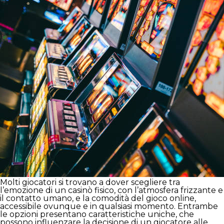
Molti giocatori si trovano a dover scegliere tra
l’emozione di un casinò fisico, con l’atmosfera frizzante e
il contatto umano, e la comodità del gioco online,
accessibile ovunque e in qualsiasi momento. Entrambe
le opzioni presentano caratteristiche uniche, che
possono influenzare la decisione di un giocatore alle