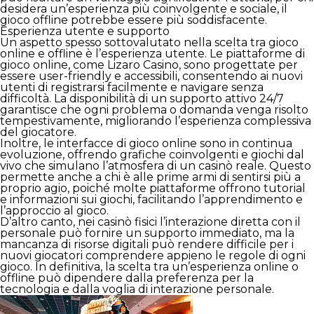
desidera un’esperienza più coinvolgente e sociale, il
gioco offline potrebbe essere più soddisfacente.
Esperienza utente e supporto
Un aspetto spesso sottovalutato nella scelta tra gioco
online e offline è l’esperienza utente. Le piattaforme di
gioco online, come Lizaro Casino, sono progettate per
essere user-friendly e accessibili, consentendo ai nuovi
utenti di registrarsi facilmente e navigare senza
difficoltà. La disponibilità di un supporto attivo 24/7
garantisce che ogni problema o domanda venga risolto
tempestivamente, migliorando l’esperienza complessiva
del giocatore.
Inoltre, le interfacce di gioco online sono in continua
evoluzione, offrendo grafiche coinvolgenti e giochi dal
vivo che simulano l’atmosfera di un casinò reale. Questo
permette anche a chi è alle prime armi di sentirsi più a
proprio agio, poiché molte piattaforme offrono tutorial
e informazioni sui giochi, facilitando l’apprendimento e
l’approccio al gioco.
D’altro canto, nei casinò fisici l’interazione diretta con il
personale può fornire un supporto immediato, ma la
mancanza di risorse digitali può rendere difficile per i
nuovi giocatori comprendere appieno le regole di ogni
gioco. In definitiva, la scelta tra un’esperienza online o
offline può dipendere dalla preferenza per la
tecnologia e dalla voglia di interazione personale.