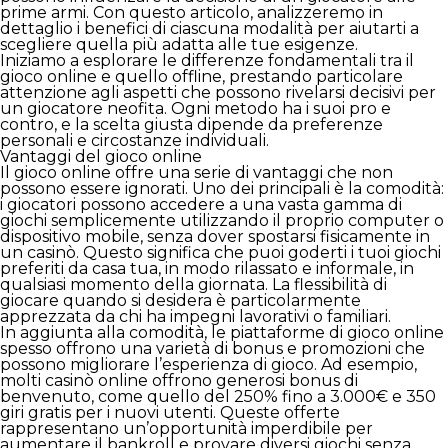
prime armi. Con questo articolo, analizzeremo in
dettaglio i benefici di ciascuna modalità per aiutarti a
scegliere quella più adatta alle tue esigenze.
Iniziamo a esplorare le differenze fondamentali tra il
gioco online e quello offline, prestando particolare
attenzione agli aspetti che possono rivelarsi decisivi per
un giocatore neofita. Ogni metodo ha i suoi pro e
contro, e la scelta giusta dipende da preferenze
personali e circostanze individuali.
Vantaggi del gioco online
Il gioco online offre una serie di vantaggi che non
possono essere ignorati. Uno dei principali è la comodità:
i giocatori possono accedere a una vasta gamma di
giochi semplicemente utilizzando il proprio computer o
dispositivo mobile, senza dover spostarsi fisicamente in
un casinò. Questo significa che puoi goderti i tuoi giochi
preferiti da casa tua, in modo rilassato e informale, in
qualsiasi momento della giornata. La flessibilità di
giocare quando si desidera è particolarmente
apprezzata da chi ha impegni lavorativi o familiari.
In aggiunta alla comodità, le piattaforme di gioco online
spesso offrono una varietà di bonus e promozioni che
possono migliorare l’esperienza di gioco. Ad esempio,
molti casinò online offrono generosi bonus di
benvenuto, come quello del 250% fino a 3.000€ e 350
giri gratis per i nuovi utenti. Queste offerte
rappresentano un’opportunità imperdibile per
aumentare il bankroll e provare diversi giochi senza