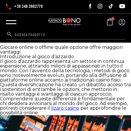
+39 340 3903779
0
Giocare online o offline quale opzione offre maggiori
vantaggi
Giocare online o offline quale opzione offre maggiori
vantaggi
Introduzione al gioco d’azzardo
Il gioco d’azzardo rappresenta un settore in continua
espansione, attirando milioni di appassionati in tutto il
mondo. Con l’avvento della tecnologia, i metodi di gioco
sono notevolmente evoluti, portando alla diffusione di
piattaforme online accanto ai tradizionali casinò fisici.
Questa diversificazione ha creato un dibattito acceso tra
i sostenitori di entrambe le opzioni, che mettono in
risalto vantaggi e svantaggi di ciascun approccio.
Comprendere queste differenze è fondamentale per
chi desidera avvicinarsi al mondo del gioco. Ad esempio,
potresti considerare il
lizaro casino
per approfondire le
possibilità online.