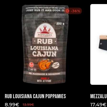
-36%
Rub Louisiana Cajun Poppamies
Mezzalu
8.99
€
17.49
€
13.99
€