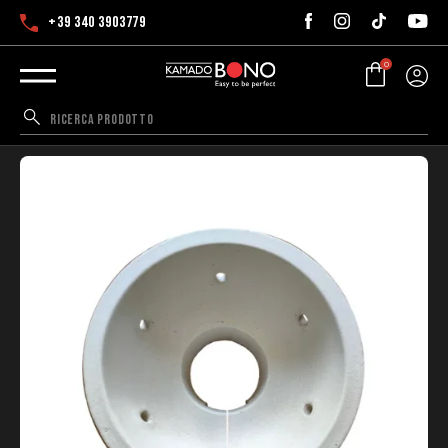
+39 340 3903779
0