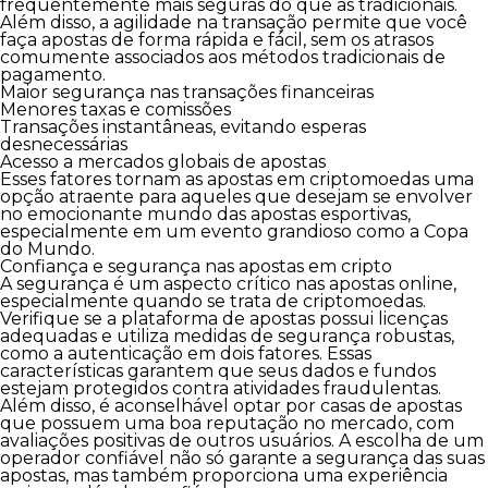
frequentemente mais seguras do que as tradicionais.
Além disso, a agilidade na transação permite que você
faça apostas de forma rápida e fácil, sem os atrasos
comumente associados aos métodos tradicionais de
pagamento.
Maior segurança nas transações financeiras
Menores taxas e comissões
Transações instantâneas, evitando esperas
desnecessárias
Acesso a mercados globais de apostas
Esses fatores tornam as apostas em criptomoedas uma
opção atraente para aqueles que desejam se envolver
no emocionante mundo das apostas esportivas,
especialmente em um evento grandioso como a Copa
do Mundo.
Confiança e segurança nas apostas em cripto
A segurança é um aspecto crítico nas apostas online,
especialmente quando se trata de criptomoedas.
Verifique se a plataforma de apostas possui licenças
adequadas e utiliza medidas de segurança robustas,
como a autenticação em dois fatores. Essas
características garantem que seus dados e fundos
estejam protegidos contra atividades fraudulentas.
Além disso, é aconselhável optar por casas de apostas
que possuem uma boa reputação no mercado, com
avaliações positivas de outros usuários. A escolha de um
operador confiável não só garante a segurança das suas
apostas, mas também proporciona uma experiência