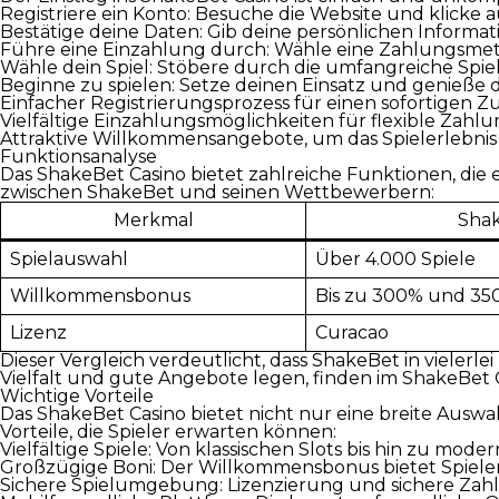
Registriere ein Konto:
Besuche die Website und klicke au
Bestätige deine Daten:
Gib deine persönlichen Informat
Führe eine Einzahlung durch:
Wähle eine Zahlungsmeth
Wähle dein Spiel:
Stöbere durch die umfangreiche Spiel
Beginne zu spielen:
Setze deinen Einsatz und genieße 
Einfacher Registrierungsprozess für einen sofortigen 
Vielfältige Einzahlungsmöglichkeiten für flexible Zahl
Attraktive Willkommensangebote, um das Spielerlebnis
Funktionsanalyse
Das ShakeBet Casino bietet zahlreiche Funktionen, di
zwischen ShakeBet und seinen Wettbewerbern:
Merkmal
Shak
Spielauswahl
Über 4.000 Spiele
Willkommensbonus
Bis zu 300% und 350
Lizenz
Curacao
Dieser Vergleich verdeutlicht, dass ShakeBet in vielerlei
Vielfalt und gute Angebote legen, finden im ShakeBet 
Wichtige Vorteile
Das ShakeBet Casino bietet nicht nur eine breite Auswahl
Vorteile, die Spieler erwarten können:
Vielfältige Spiele: Von klassischen Slots bis hin zu mo
Großzügige Boni: Der Willkommensbonus bietet Spieler
Sichere Spielumgebung: Lizenzierung und sichere Zahl