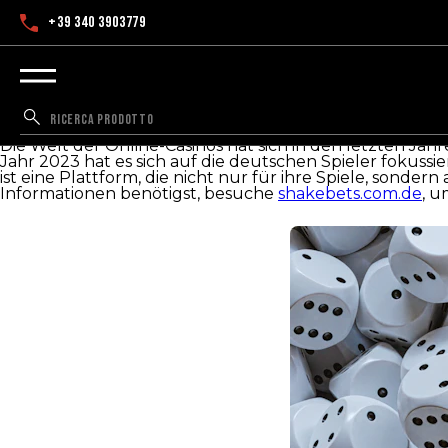
+39 340 3903779
Entdecke die aufregende Welt des Shakebet Casinos f
Die Welt der Online-Casinos hat sich in den letzten Jahr
Jahr 2023 hat es sich auf die deutschen Spieler fokus
ist eine Plattform, die nicht nur für ihre Spiele, sond
Informationen benötigst, besuche
shakebets.com.de
, 