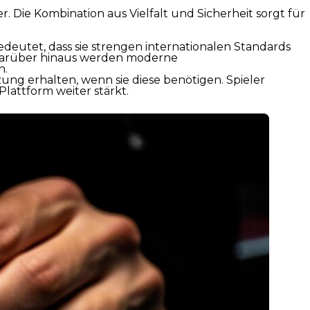
. Die Kombination aus Vielfalt und Sicherheit sorgt für
 bedeutet, dass sie strengen internationalen Standards
d. Darüber hinaus werden moderne
n.
zung erhalten, wenn sie diese benötigen. Spieler
lattform weiter stärkt.