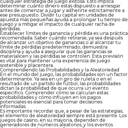
cualquier estrategia de juego exitosa. Esto implica
determinar cuánto dinero estás dispuesto a arriesgar
antes de comenzar a jugar y adherirte estrictamente a
ese presupuesto. Dividir tu capital en unidades de
apuesta más pequeñas ayuda a prolongar tu tiempo de
juego y a mitigar el impacto de cualquier racha de
pérdidas.
Establecer límites de ganancia y pérdida es una práctica
recomendada. Saber cuándo retirarse, ya sea después
de alcanzar un objetivo de ganancias o al alcanzar tu
límite de pérdidas predeterminado, demuestra
disciplina y ayuda a asegurar que las ganancias se
materialicen y las pérdidas se controlen. Esta previsión
es vital para mantener una experiencia de juego
sostenible y placentera.
Comprendiendo las Probabilidades y la Aleatoriedad
En el mundo del juego, las probabilidades son un factor
determinante. Ya sea en un giro de ruleta o en el
resultado de un partido de fútbol, las probabilidades
dictan la probabilidad de que ocurra un evento
específico. Comprender cómo se calculan estas
probabilidades y cómo influyen en los pagos
potenciales es esencial para tomar decisiones
informadas.
Es importante recordar que, a pesar de las estrategias,
el elemento de aleatoriedad siempre está presente. Los
juegos de casino, en su mayoría, dependen de
generadores de números aleatorios, y los eventos