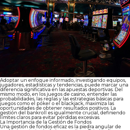
Adoptar un enfoque informado, investigando equipos,
jugadores, estadísticas y tendencias, puede marcar una
diferencia significativa en las apuestas deportivas. Del
mismo modo, en los juegos de casino, entender las
probabilidades, las reglas y las estrategias básicas para
juegos como el póker o el blackjack, maximiza las
oportunidades de obtener resultados positivos. La
gestión del bankroll es igualmente crucial, definiendo
límites claros para evitar pérdidas excesivas.
La Importancia de la Gestión de Fondos
Una gestión de fondos eficaz es la piedra angular de