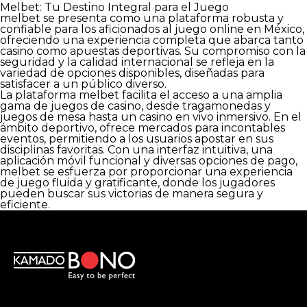
Melbet: Tu Destino Integral para el Juego
melbet se presenta como una plataforma robusta y
confiable para los aficionados al juego online en México,
ofreciendo una experiencia completa que abarca tanto
casino como apuestas deportivas. Su compromiso con la
seguridad y la calidad internacional se refleja en la
variedad de opciones disponibles, diseñadas para
satisfacer a un público diverso.
La plataforma melbet facilita el acceso a una amplia
gama de juegos de casino, desde tragamonedas y
juegos de mesa hasta un casino en vivo inmersivo. En el
ámbito deportivo, ofrece mercados para incontables
eventos, permitiendo a los usuarios apostar en sus
disciplinas favoritas. Con una interfaz intuitiva, una
aplicación móvil funcional y diversas opciones de pago,
melbet se esfuerza por proporcionar una experiencia
de juego fluida y gratificante, donde los jugadores
pueden buscar sus victorias de manera segura y
eficiente.