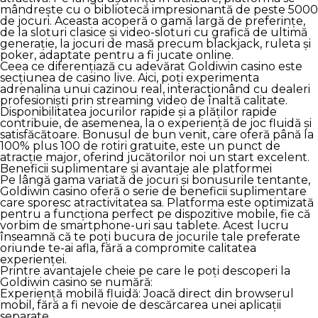
mândrește cu o bibliotecă impresionantă de peste 5000
de jocuri. Aceasta acoperă o gamă largă de preferințe,
de la sloturi clasice și video-sloturi cu grafică de ultimă
generație, la jocuri de masă precum blackjack, ruleta și
poker, adaptate pentru a fi jucate online.
Ceea ce diferențiază cu adevărat Goldiwin casino este
secțiunea de casino live. Aici, poți experimenta
adrenalina unui cazinou real, interacționând cu dealeri
profesioniști prin streaming video de înaltă calitate.
Disponibilitatea jocurilor rapide și a plăților rapide
contribuie, de asemenea, la o experiență de joc fluidă și
satisfăcătoare. Bonusul de bun venit, care oferă până la
100% plus 100 de rotiri gratuite, este un punct de
atracție major, oferind jucătorilor noi un start excelent.
Beneficii suplimentare și avantaje ale platformei
Pe lângă gama variată de jocuri și bonusurile tentante,
Goldiwin casino oferă o serie de beneficii suplimentare
care sporesc atractivitatea sa. Platforma este optimizată
pentru a funcționa perfect pe dispozitive mobile, fie că
vorbim de smartphone-uri sau tablete. Acest lucru
înseamnă că te poți bucura de jocurile tale preferate
oriunde te-ai afla, fără a compromite calitatea
experienței.
Printre avantajele cheie pe care le poți descoperi la
Goldiwin casino se numără:
Experiență mobilă fluidă
: Joacă direct din browserul
mobil, fără a fi nevoie de descărcarea unei aplicații
separate.