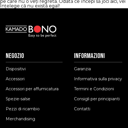
pe care nu o veți regreta. Odată ce începi să joci aici, vei
înțelege că nu există egal!
Negozio
Informazioni
Dispositivi
Garanzia
Accessori
Informativa sulla privacy
Accessori per affumicatura
Termini e Condizioni
Spezie-salse
Consigli per principianti
Pezzi di ricambio
Contatti
Merchandising