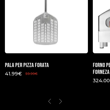
Pala per pizza forata
Forno pe
Forneza
41.99
€
59.99
€
324.00