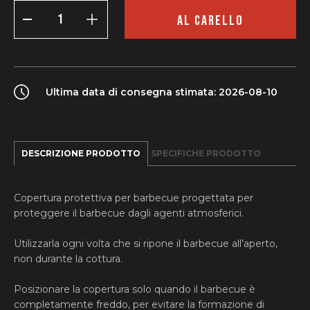
Cover
per
AL CARELLO
BBQ
Kamado
Bono
Grande
/
Limited
Ultima data di consegna stimata: 2026-08-10
quantity
DESCRIZIONE PRODOTTO
SPECIFICHE PRODOTTO
Copertura protettiva per barbecue progettata per
proteggere il barbecue dagli agenti atmosferici.
Utilizzarla ogni volta che si ripone il barbecue all’aperto,
non durante la cottura.
Posizionare la copertura solo quando il barbecue è
completamente freddo, per evitare la formazione di