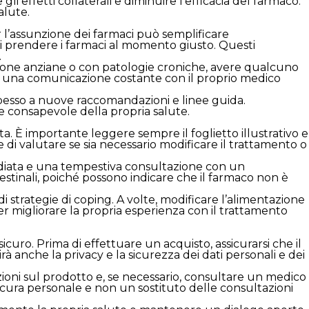
i effetti collaterali e diminuire l’efficacia del farmaco.
alute.
r l’assunzione dei farmaci può semplificare
di prendere i farmaci al momento giusto. Questi
.
 persone anziane o con patologie croniche, avere qualcuno
re una comunicazione costante con il proprio medico
spesso a nuove raccomandazioni e linee guida.
ne consapevole della propria salute.
. È importante leggere sempre il foglietto illustrativo e
 di valutare se sia necessario modificare il trattamento o
mediata e una tempestiva consultazione con un
estinali, poiché possono indicare che il farmaco non è
i strategie di coping. A volte, modificare l’alimentazione
per migliorare la propria esperienza con il trattamento
icuro. Prima di effettuare un acquisto, assicurarsi che il
irà anche la privacy e la sicurezza dei dati personali e dei
zioni sul prodotto e, se necessario, consultare un medico
 cura personale e non un sostituto delle consultazioni