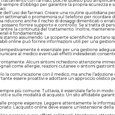
l trattamento con farmaci, poiché questo può amplificare gl
 sempre d’obbligo per garantire la propria sicurezza e s
aci
ne dell’uso dei farmaci. Creare una routine quotidiana pe
ori settimanali o promemoria sul telefono per ricordare 
 riducono anche il rischio di dosaggi dimenticati o errati
nché possano fornire supporto e controllo. Se si tratta di
arantire la continuità del trattamento. Inoltre, mantene
aterali è fondamentale.
e si stanno assumendo. Le scoperte scientifiche portano 
dabili online può fornire informazioni utili per una gestio
li tempestivamente è essenziale per una gestione adeguata
unicare al medico eventuali effetti indesiderati consente
ire prontamente. Alcuni sintomi richiedono attenzione im
egnali come allergie, reazioni cutanee o sintomi gastroint
 solo la comunicazione con il medico, ma anche l’adozione d
portante essere proattivi e adottare un approccio olistico 
o sempre più comune. Tuttavia, è essenziale farlo in modo s
otti e sulle modalità di acquisto. Un sito affidabile garant
to alle proprie esigenze. Leggere attentamente le informa
riato. L’acquisto online deve essere un’estensione della