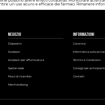
nline possono avere effetti collaterali. Monitorare atte
ntire un uso sicuro e efficace dei farmaci. Rimanere infor
Negozio
Informazioni
Dispositivi
Garanzia
Accessori
Informativa sulla priva
Accessori per affumicatura
Termini e Condizioni
Spezie-salse
Consigli per principiant
Pezzi di ricambio
Contatti
Merchandising