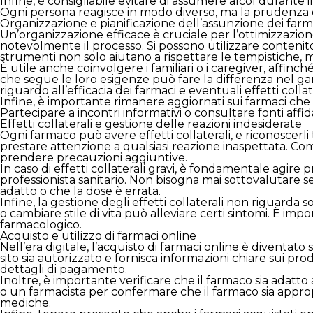
Infine, è consigliabile evitare di assumere alcol durante i
Ogni persona reagisce in modo diverso, ma la prudenza è
Organizzazione e pianificazione dell’assunzione dei farm
Un’organizzazione efficace è cruciale per l’ottimizzazio
notevolmente il processo. Si possono utilizzare contenit
strumenti non solo aiutano a rispettare le tempistiche, ma
È utile anche coinvolgere i familiari o i caregiver, affi
che segue le loro esigenze può fare la differenza nel g
riguardo all’efficacia dei farmaci e eventuali effetti coll
Infine, è importante rimanere aggiornati sui farmaci ch
Partecipare a incontri informativi o consultare fonti affi
Effetti collaterali e gestione delle reazioni indesiderate
Ogni farmaco può avere effetti collaterali, e riconoscer
prestare attenzione a qualsiasi reazione inaspettata. Com
prendere precauzioni aggiuntive.
In caso di effetti collaterali gravi, è fondamentale ag
professionista sanitario. Non bisogna mai sottovalutare s
adatto o che la dose è errata.
Infine, la gestione degli effetti collaterali non riguarda
o cambiare stile di vita può alleviare certi sintomi. È im
farmacologico.
Acquisto e utilizzo di farmaci online
Nell’era digitale, l’acquisto di farmaci online è diventat
sito sia autorizzato e fornisca informazioni chiare sui prod
dettagli di pagamento.
Inoltre, è importante verificare che il farmaco sia adat
o un farmacista per confermare che il farmaco sia approp
mediche.