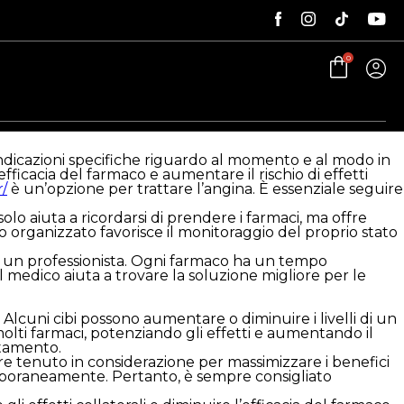
0
ndicazioni specifiche riguardo al momento e al modo in
efficacia del farmaco e aumentare il rischio di effetti
/
è un’opzione per trattare l’angina. È essenziale seguire
o aiuta a ricordarsi di prendere i farmaci, ma offre
 organizzato favorisce il monitoraggio del proprio stato
e un professionista. Ogni farmaco ha un tempo
medico aiuta a trovare la soluzione migliore per le
 Alcuni cibi possono aumentare o diminuire i livelli di un
lti farmaci, potenziando gli effetti e aumentando il
attamento.
re tenuto in considerazione per massimizzare i benefici
temporaneamente. Pertanto, è sempre consigliato