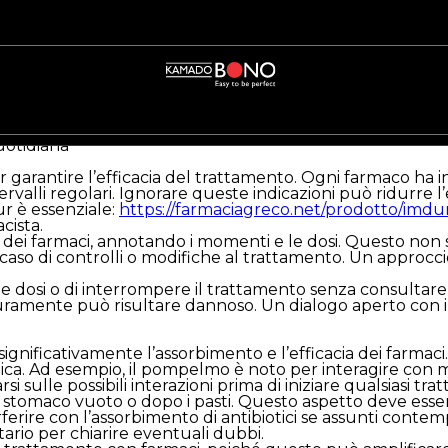
quotidiana
quotidiana
garantire l’efficacia del trattamento. Ogni farmaco ha i
ervalli regolari. Ignorare queste indicazioni può ridurre l’
r è essenziale:
https://farmaciagreco.net/prodotto/imdur
cista.
ei farmaci, annotando i momenti e le dosi. Questo non sol
aso di controlli o modifiche al trattamento. Un approccio
le dosi o di interrompere il trattamento senza consultar
ramente può risultare dannoso. Un dialogo aperto con il 
ignificativamente l’assorbimento e l’efficacia dei farmaci.
ca. Ad esempio, il pompelmo è noto per interagire con mo
rsi sulle possibili interazioni prima di iniziare qualsiasi tr
 a stomaco vuoto o dopo i pasti. Questo aspetto deve esse
erferire con l’assorbimento di antibiotici se assunti con
itario per chiarire eventuali dubbi.