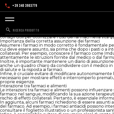
+39 340 3903779
consigli utili per ottimizzare l'uso dei farmaci nella vita 
consigli utili per ottimizzare l'uso dei farmaci nella vita 
Importanza della corretta assunzione dei farmaci
Assumere i farmaci in modo corretto è fondamentale per 
cui deve essere assunto, sia prima che dopo i pasti o a int
collaterali. Per esempio, conoscere il farmaco come Imdu
attentamente le istruzioni fornite dal medico o dal farma
Inoltre, è importante mantenere un diario di assunzione d
anche un quadro chiaro da condividere con il medico in c
di salute e la risposta ai farmaci.
Infine, è cruciale evitare di modificare autonomamente 
necessario per mostrare effetti e interromperlo prematu
proprie esigenze.
Interazione tra farmaci e alimenti
Le interazioni tra farmaci e alimenti possono influenzare s
farmaco nel sangue, modificando la sua azione terapeuti
rischio di effetti collaterali. Pertanto, è essenziale informa
In aggiunta, alcuni farmaci richiedono di essere assunti
del farmaco. Ad esempio, i farmaci antiacidi possono int
consultare il foglietto illustrativo o un professionista san