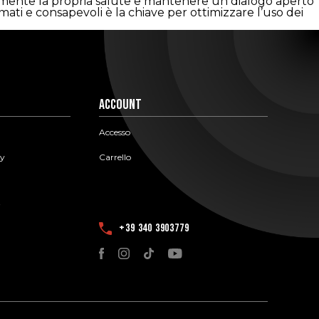
ntamente la propria salute e mantenere un dialogo aperto
mati e consapevoli è la chiave per ottimizzare l’uso dei
Account
Accesso
cy
Carrello
i
+39 340 3903779