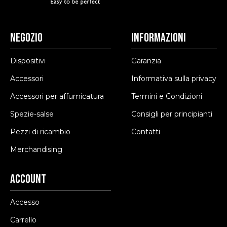
Negozio
Informazioni
Dispositivi
Garanzia
Accessori
Informativa sulla privacy
Accessori per affumicatura
Termini e Condizioni
Spezie-salse
Consigli per principianti
Pezzi di ricambio
Contatti
Merchandising
Account
Accesso
Carrello