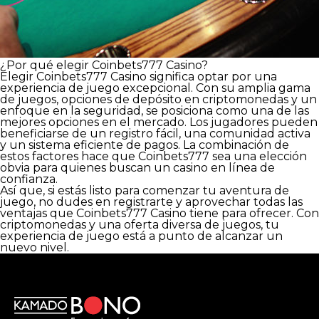
¿Por qué elegir Coinbets777 Casino?
Elegir Coinbets777 Casino significa optar por una
experiencia de juego excepcional. Con su amplia gama
de juegos, opciones de depósito en criptomonedas y un
enfoque en la seguridad, se posiciona como una de las
mejores opciones en el mercado. Los jugadores pueden
beneficiarse de un registro fácil, una comunidad activa
y un sistema eficiente de pagos. La combinación de
estos factores hace que Coinbets777 sea una elección
obvia para quienes buscan un casino en línea de
confianza.
Así que, si estás listo para comenzar tu aventura de
juego, no dudes en registrarte y aprovechar todas las
ventajas que Coinbets777 Casino tiene para ofrecer. Con
criptomonedas y una oferta diversa de juegos, tu
experiencia de juego está a punto de alcanzar un
nuevo nivel.