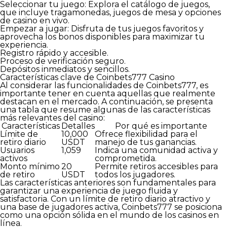
Seleccionar tu juego:
Explora el catálogo de juegos,
que incluye tragamonedas, juegos de mesa y opciones
de casino en vivo.
Empezar a jugar:
Disfruta de tus juegos favoritos y
aprovecha los bonos disponibles para maximizar tu
experiencia.
Registro rápido y accesible.
Proceso de verificación seguro.
Depósitos inmediatos y sencillos.
Características clave de Coinbets777 Casino
Al considerar las funcionalidades de Coinbets777, es
importante tener en cuenta aquellas que realmente
destacan en el mercado. A continuación, se presenta
una tabla que resume algunas de las características
más relevantes del casino:
Características
Detalles
Por qué es importante
Límite de
10,000
Ofrece flexibilidad para el
retiro diario
USDT
manejo de tus ganancias.
Usuarios
1,059
Indica una comunidad activa y
activos
comprometida.
Monto mínimo
20
Permite retiros accesibles para
de retiro
USDT
todos los jugadores.
Las características anteriores son fundamentales para
garantizar una experiencia de juego fluida y
satisfactoria. Con un límite de retiro diario atractivo y
una base de jugadores activa, Coinbets777 se posiciona
como una opción sólida en el mundo de los casinos en
línea.