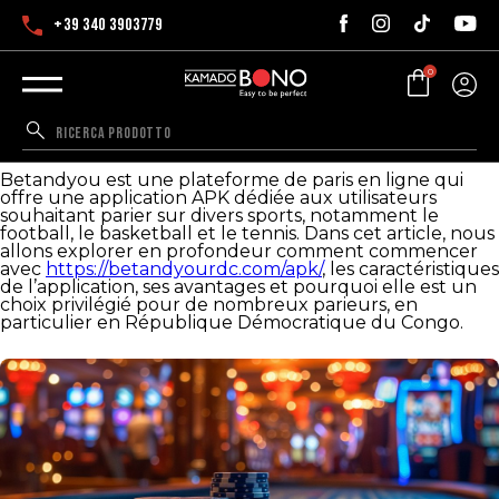
+39 340 3903779
0
Comment débuter sur Betandyou APK : guide complet
pour les nouveaux utilisateurs en 2026
Betandyou est une plateforme de paris en ligne qui
offre une application APK dédiée aux utilisateurs
souhaitant parier sur divers sports, notamment le
football, le basketball et le tennis. Dans cet article, nous
allons explorer en profondeur comment commencer
avec
https://betandyourdc.com/apk/
, les caractéristiques
de l’application, ses avantages et pourquoi elle est un
choix privilégié pour de nombreux parieurs, en
particulier en République Démocratique du Congo.