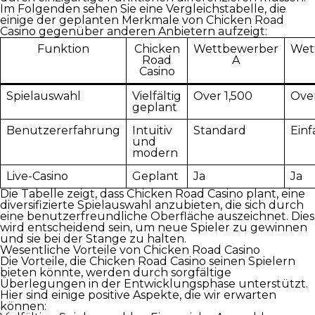
Im Folgenden sehen Sie eine Vergleichstabelle, die
einige der geplanten Merkmale von Chicken Road
Casino gegenüber anderen Anbietern aufzeigt:
Funktion
Chicken
Wettbewerber
Wet
Road
A
Casino
Spielauswahl
Vielfältig
Over 1,500
Ove
geplant
Benutzererfahrung
Intuitiv
Standard
Einf
und
modern
Live-Casino
Geplant
Ja
Ja
Die Tabelle zeigt, dass Chicken Road Casino plant, eine
diversifizierte Spielauswahl anzubieten, die sich durch
eine benutzerfreundliche Oberfläche auszeichnet. Dies
wird entscheidend sein, um neue Spieler zu gewinnen
und sie bei der Stange zu halten.
Wesentliche Vorteile von Chicken Road Casino
Die Vorteile, die Chicken Road Casino seinen Spielern
bieten könnte, werden durch sorgfältige
Überlegungen in der Entwicklungsphase unterstützt.
Hier sind einige positive Aspekte, die wir erwarten
können: