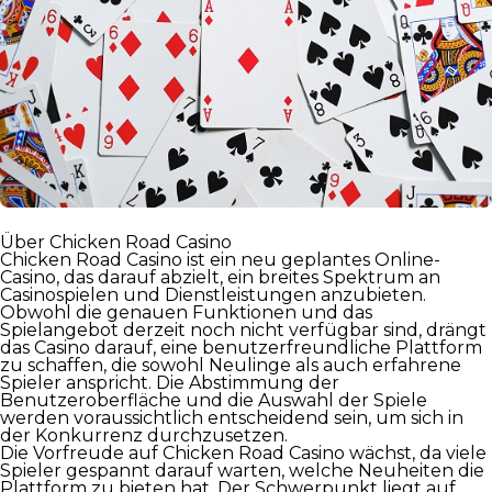
Über Chicken Road Casino
Chicken Road Casino ist ein neu geplantes Online-
Casino, das darauf abzielt, ein breites Spektrum an
Casinospielen und Dienstleistungen anzubieten.
Obwohl die genauen Funktionen und das
Spielangebot derzeit noch nicht verfügbar sind, drängt
das Casino darauf, eine benutzerfreundliche Plattform
zu schaffen, die sowohl Neulinge als auch erfahrene
Spieler anspricht. Die Abstimmung der
Benutzeroberfläche und die Auswahl der Spiele
werden voraussichtlich entscheidend sein, um sich in
der Konkurrenz durchzusetzen.
Die Vorfreude auf Chicken Road Casino wächst, da viele
Spieler gespannt darauf warten, welche Neuheiten die
Plattform zu bieten hat. Der Schwerpunkt liegt auf