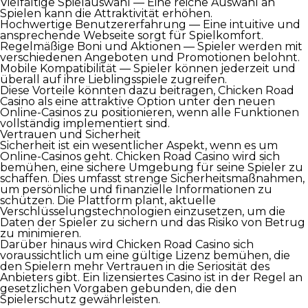
Vielfältige Spielauswahl — Eine reiche Auswahl an
Spielen kann die Attraktivität erhöhen.
Hochwertige Benutzererfahrung — Eine intuitive und
ansprechende Webseite sorgt für Spielkomfort.
Regelmäßige Boni und Aktionen — Spieler werden mit
verschiedenen Angeboten und Promotionen belohnt.
Mobile Kompatibilität — Spieler können jederzeit und
überall auf ihre Lieblingsspiele zugreifen.
Diese Vorteile könnten dazu beitragen, Chicken Road
Casino als eine attraktive Option unter den neuen
Online-Casinos zu positionieren, wenn alle Funktionen
vollständig implementiert sind.
Vertrauen und Sicherheit
Sicherheit ist ein wesentlicher Aspekt, wenn es um
Online-Casinos geht. Chicken Road Casino wird sich
bemühen, eine sichere Umgebung für seine Spieler zu
schaffen. Dies umfasst strenge Sicherheitsmaßnahmen,
um persönliche und finanzielle Informationen zu
schützen. Die Plattform plant, aktuelle
Verschlüsselungstechnologien einzusetzen, um die
Daten der Spieler zu sichern und das Risiko von Betrug
zu minimieren.
Darüber hinaus wird Chicken Road Casino sich
voraussichtlich um eine gültige Lizenz bemühen, die
den Spielern mehr Vertrauen in die Seriosität des
Anbieters gibt. Ein lizensiertes Casino ist in der Regel an
gesetzlichen Vorgaben gebunden, die den
Spielerschutz gewährleisten.