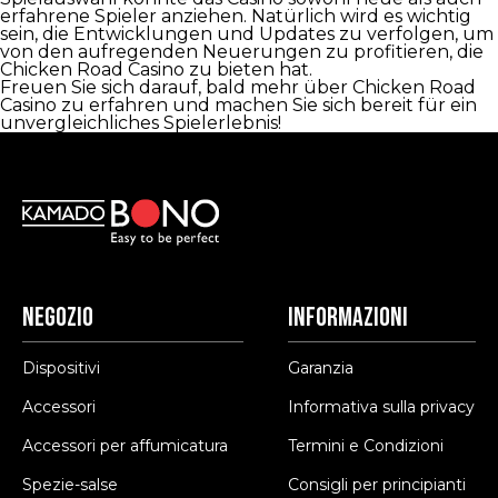
erfahrene Spieler anziehen. Natürlich wird es wichtig
sein, die Entwicklungen und Updates zu verfolgen, um
von den aufregenden Neuerungen zu profitieren, die
Chicken Road Casino zu bieten hat.
Freuen Sie sich darauf, bald mehr über Chicken Road
Casino zu erfahren und machen Sie sich bereit für ein
unvergleichliches Spielerlebnis!
Negozio
Informazioni
Dispositivi
Garanzia
Accessori
Informativa sulla privacy
Accessori per affumicatura
Termini e Condizioni
Spezie-salse
Consigli per principianti