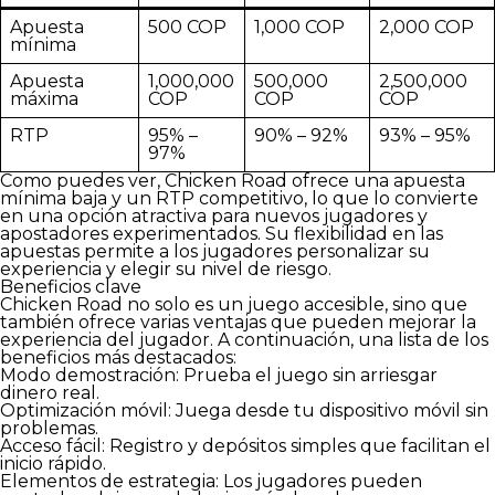
Apuesta
500 COP
1,000 COP
2,000 COP
mínima
Apuesta
1,000,000
500,000
2,500,000
máxima
COP
COP
COP
RTP
95% –
90% – 92%
93% – 95%
97%
Como puedes ver, Chicken Road ofrece una apuesta
mínima baja y un RTP competitivo, lo que lo convierte
en una opción atractiva para nuevos jugadores y
apostadores experimentados. Su flexibilidad en las
apuestas permite a los jugadores personalizar su
experiencia y elegir su nivel de riesgo.
Beneficios clave
Chicken Road no solo es un juego accesible, sino que
también ofrece varias ventajas que pueden mejorar la
experiencia del jugador. A continuación, una lista de los
beneficios más destacados:
Modo demostración: Prueba el juego sin arriesgar
dinero real.
Optimización móvil: Juega desde tu dispositivo móvil sin
problemas.
Acceso fácil: Registro y depósitos simples que facilitan el
inicio rápido.
Elementos de estrategia: Los jugadores pueden