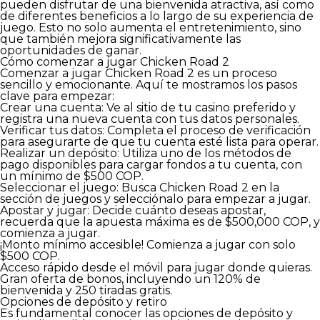
pueden disfrutar de una bienvenida atractiva, así como
de diferentes beneficios a lo largo de su experiencia de
juego. Esto no solo aumenta el entretenimiento, sino
que también mejora significativamente las
oportunidades de ganar.
Cómo comenzar a jugar Chicken Road 2
Comenzar a jugar Chicken Road 2 es un proceso
sencillo y emocionante. Aquí te mostramos los pasos
clave para empezar:
Crear una cuenta:
Ve al sitio de tu casino preferido y
registra una nueva cuenta con tus datos personales.
Verificar tus datos:
Completa el proceso de verificación
para asegurarte de que tu cuenta esté lista para operar.
Realizar un depósito:
Utiliza uno de los métodos de
pago disponibles para cargar fondos a tu cuenta, con
un mínimo de $500 COP.
Seleccionar el juego:
Busca Chicken Road 2 en la
sección de juegos y selecciónalo para empezar a jugar.
Apostar y jugar:
Decide cuánto deseas apostar,
recuerda que la apuesta máxima es de $500,000 COP, y
comienza a jugar.
¡Monto mínimo accesible! Comienza a jugar con solo
$500 COP.
Acceso rápido desde el móvil para jugar donde quieras.
Gran oferta de bonos, incluyendo un 120% de
bienvenida y 250 tiradas gratis.
Opciones de depósito y retiro
Es fundamental conocer las opciones de depósito y