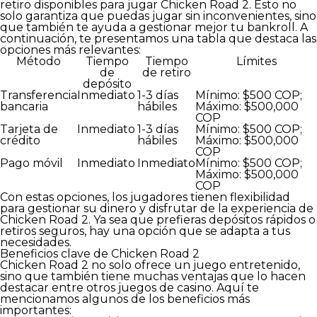
retiro disponibles para jugar Chicken Road 2. Esto no
solo garantiza que puedas jugar sin inconvenientes, sino
que también te ayuda a gestionar mejor tu bankroll. A
continuación, te presentamos una tabla que destaca las
opciones más relevantes:
Método
Tiempo
Tiempo
Límites
de
de retiro
depósito
Transferencia
Inmediato
1-3 días
Mínimo: $500 COP;
bancaria
hábiles
Máximo: $500,000
COP
Tarjeta de
Inmediato
1-3 días
Mínimo: $500 COP;
crédito
hábiles
Máximo: $500,000
COP
Pago móvil
Inmediato
Inmediato
Mínimo: $500 COP;
Máximo: $500,000
COP
Con estas opciones, los jugadores tienen flexibilidad
para gestionar su dinero y disfrutar de la experiencia de
Chicken Road 2. Ya sea que prefieras depósitos rápidos o
retiros seguros, hay una opción que se adapta a tus
necesidades.
Beneficios clave de Chicken Road 2
Chicken Road 2 no solo ofrece un juego entretenido,
sino que también tiene muchas ventajas que lo hacen
destacar entre otros juegos de casino. Aquí te
mencionamos algunos de los beneficios más
importantes: